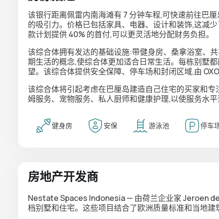
该银行距离佩雷内南海滩有 7 分钟车程,可快速前往巴
的吸引力。价格已包括家具、电器、设计和装饰,这减少
款计划提供 40% 的首付,可以更灵活地分配财务负担。
该综合体拥有发达的基础设施:带健身房、桑拿浴室、
期生活的概念,使综合体更加适合日常生活。每栋别墅都
望。该综合体提供安全保障、停车场和封闭区域,由 OX
该综合体将引起考虑在巴厘岛建造自己住宅的买家和专
姆服务、宠物服务、私人厨师和健康护理,以使服务水
健身房
安保
游泳池
停车
房地产开发商
Nestate Spaces Indonesia — 由荷兰企业家 Jero
档别墅和住宅。这些项目结合了欧洲质量标准和当地建