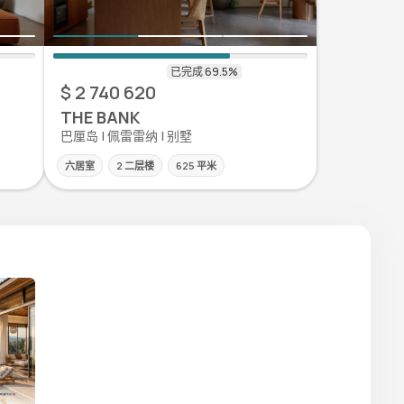
$ 2 740 620
THE BANK
巴厘岛 | 佩雷雷纳 | 别墅
六居室
2 二层楼
625 平米