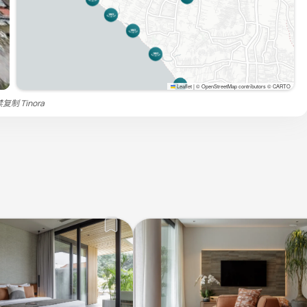
Leaflet
|
© OpenStreetMap contributors © CARTO
严禁复制
Tinora