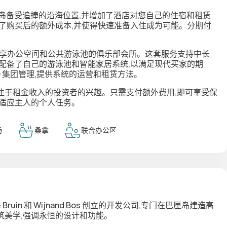
厘岛备受追捧的沿海位置,并增加了酒店对您自己的住宿和租赁
了购买后的额外成本,并使得快速准备入住成为可能。分期付
共享办公空间和公共游泳池的俱乐部会所。这套服务支持中长
配备了自己的游泳池和智能家居系统,以满足现代买家的期
O 集团管理,提供系统的运营和租赁方法。
注于租金收入的投资者的兴趣。只需支付额外费用,即可享受保
平适应主人的个人任务。
场
桑拿
联合办公区
en de Bruin 和 Wijnand Bos 创立的开发公司,专门在巴厘岛建造高
筑美学,强调永恒的设计和功能。