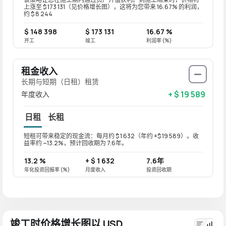
上涨至 $ 173 131（见价格增长图），这将为您带来 16.67% 的利润，
约 $ 8 244
$ 148 398
$ 173 131
16.67 %
开工
竣工
利润率 (%)
租金收入
长期与短期（日租）租赁
+ $ 19 589
年度收入
日租
长租
短租可带来稳定的现金流：每月约 $ 1 632（年约 +$ 19 589）。收
长租可带
益率约 ~13.2%，预计回收期为 7.6年。
率约 ~
13.2 %
+ $ 1 632
7.6年
10.6
年化投资回报率 (%)
月度收入
投资回收期
年化投资
竣工时价格增长图以 USD