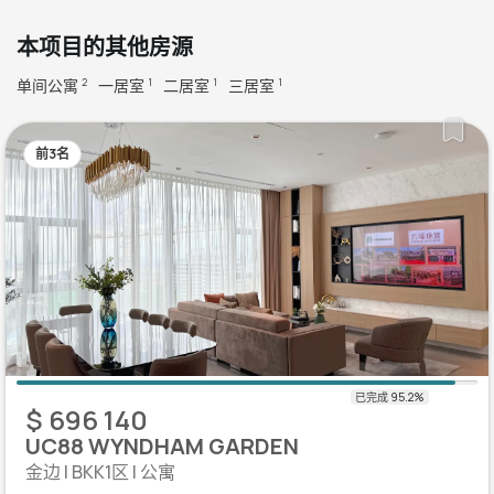
本项目的其他房源
单间公寓
一居室
二居室
三居室
2
1
1
1
前3名
$ 696 140
UC88 WYNDHAM GARDEN
金边 | BKK1区 | 公寓