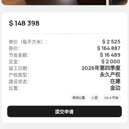
$ 148 398
$ 2 525
单价（每平方米）：
$ 164 887
原价：
$ 16 489
节省金额：
$ 2 000
定金：
2026年第四季度
竣工日期：
永久产权
产权类型：
在建
建设状态：
金边
位置：
单间公寓
5 层
58.8 平米
提交申请