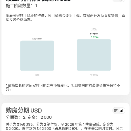
施工阶段数量： 1
随着关键施工阶段的推进，项目价格会逐步上调。数据由开发商直接提供，真
实反映价格动态。
* 价格增长的时间安排可能会有小幅变化，但到交房时的最终价格将保持不
变。
购房分期 USD
分期数： 2, 定金： 2 000
总价为 $ 148 398，分为 2 笔付款，至 2026 年第 4 季度完成。定金为
$ 2 000。首付款为 $ 42 500（占总价的 29%），在签署合同时支付。其余