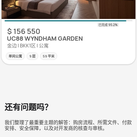
$ 156 550
UC88 WYNDHAM GARDEN
金边 | BKK1区 | 公寓
单间公寓
9 层
59 平米
还有问题吗？
我们整理了最重要主题的解答：购房流程、所需文件、付款
安排、安全保障，以及对开发商的核查与审核。