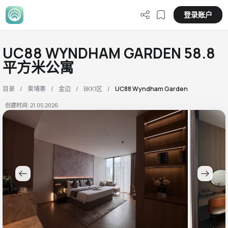
登录账户
UC88 WYNDHAM GARDEN 58.8
平方米公寓
目录
柬埔寨
金边
BKK1区
UC88 Wyndham Garden
创建时间: 21.05.2026