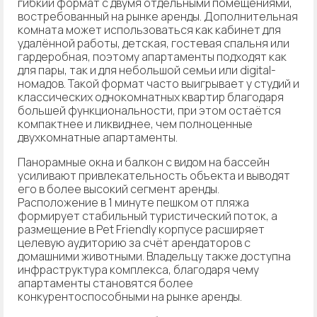
гибкий формат с двумя отдельными помещениями,
востребованный на рынке аренды. Дополнительная
комната может использоваться как кабинет для
удалённой работы, детская, гостевая спальня или
гардеробная, поэтому апартаменты подходят как
для пары, так и для небольшой семьи или digital-
номадов. Такой формат часто выигрывает у студий и
классических однокомнатных квартир благодаря
большей функциональности, при этом остаётся
компактнее и ликвиднее, чем полноценные
двухкомнатные апартаменты.
Панорамные окна и балкон с видом на бассейн
усиливают привлекательность объекта и выводят
его в более высокий сегмент аренды.
Расположение в 1 минуте пешком от пляжа
формирует стабильный туристический поток, а
размещение в Pet Friendly корпусе расширяет
целевую аудиторию за счёт арендаторов с
домашними животными. Владельцу также доступна
инфраструктура комплекса, благодаря чему
апартаменты становятся более
конкурентоспособными на рынке аренды.