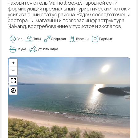
находится отель Marriott международной сети,
формирующий премиальный туристический поток и
усиливающий статус района. Рядом сосредоточены
рестораны, магазины и торговая инфраструктура
Naiyang, востребованные у туристов и экспатов.
Сад
Пляж
Спортзал
Бассеин
Паркинг
Сауна
Дет. площадка