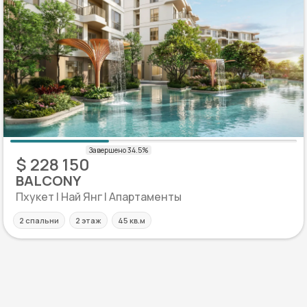
$ 228 150
BALCONY
Пхукет | Най Янг | Апартаменты
2 спальни
2 этаж
45 кв.м