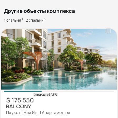
Другие объекты комплекса
1 спальня
2 спальни
1
2
$ 175 550
BALCONY
Пхукет | Най Янг | Апартаменты