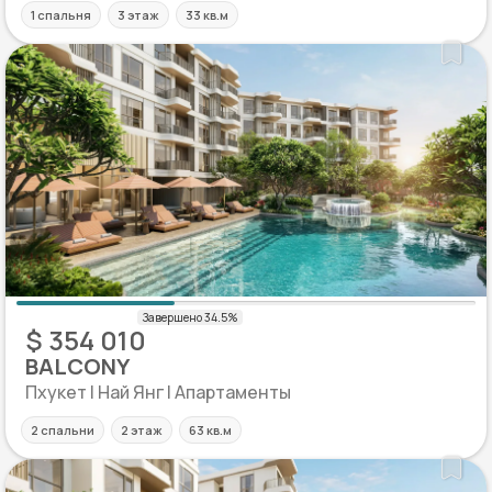
1 спальня
3 этаж
33 кв.м
$ 354 010
BALCONY
Пхукет | Най Янг | Апартаменты
2 спальни
2 этаж
63 кв.м