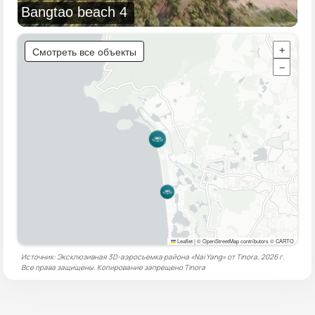
Bangtao beach 4
Смотреть все объекты
+
−
Leaflet
|
© OpenStreetMap contributors © CARTO
Источник: Эксклюзивная 3D-аэросъемка района «Nai Yang» от Tinora, 2026 г.
Все права защищены. Копирование запрещено
Tinora