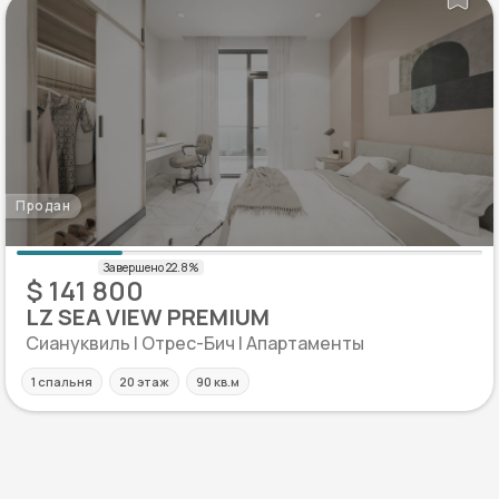
Продан
$ 141 800
LZ SEA VIEW PREMIUM
Сиануквиль | Отрес-Бич | Апартаменты
1 спальня
20 этаж
90 кв.м