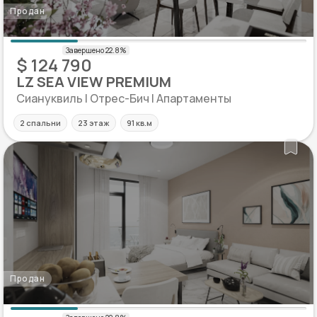
Продан
$ 124 790
LZ SEA VIEW PREMIUM
Сиануквиль | Отрес-Бич | Апартаменты
2 спальни
23 этаж
91 кв.м
Продан