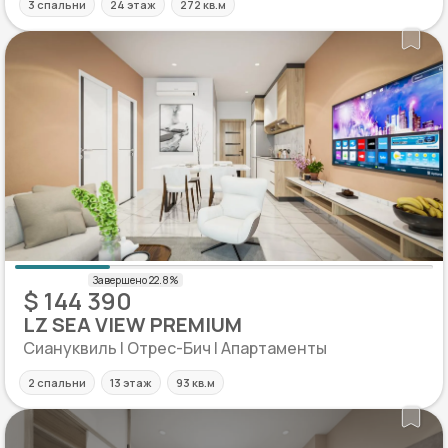
3 спальни
24 этаж
272 кв.м
$ 144 390
LZ SEA VIEW PREMIUM
Сиануквиль | Отрес-Бич | Апартаменты
2 спальни
13 этаж
93 кв.м