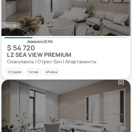
Продан
$ 54 720
LZ SEA VIEW PREMIUM
Сиануквиль | Отрес-Бич | Апартаменты
Студия
1 этаж
45 кв.м