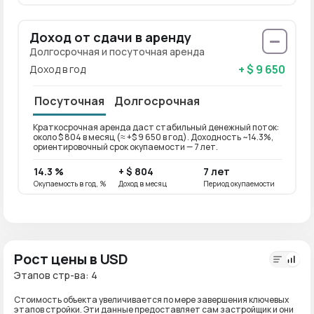
Доход от сдачи в аренду
Долгосрочная и посуточная аренда
+ $ 9 650
Доход в год
Посуточная
Долгосрочная
Краткосрочная аренда даст стабильный денежный поток:
Долго
около $ 804 в месяц (≈ +$ 9 650 в год). Доходность ~14.3%,
около 
ориентировочный срок окупаемости — 7 лет.
ориен
14.3 %
+ $ 804
7 лет
11.4 
Окупаемость в год, %
Доход в месяц
Период окупаемости
Окупае
Рост цены в USD
Этапов стр-ва: 4
Стоимость объекта увеличивается по мере завершения ключевых
этапов стройки. Эти данные предоставляет сам застройщик и они