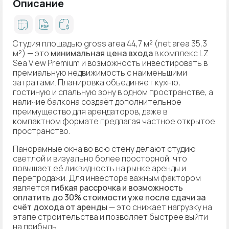
Описание
Студия площадью gross area 44,7 м² (net area 35,3
м²) — это
минимальная цена входа
в комплекс LZ
Sea View Premium и возможность инвестировать в
премиальную недвижимость с наименьшими
затратами. Планировка объединяет кухню,
гостиную и спальную зону в одном пространстве, а
наличие балкона создаёт дополнительное
преимущество для арендаторов, даже в
компактном формате предлагая частное открытое
пространство.
Панорамные окна во всю стену делают студию
светлой и визуально более просторной, что
повышает её ликвидность на рынке аренды и
перепродажи. Для инвестора важным фактором
является
гибкая рассрочка и возможность
оплатить до 30% стоимости уже после сдачи за
счёт дохода от аренды
— это снижает нагрузку на
этапе строительства и позволяет быстрее выйти
на прибыль.