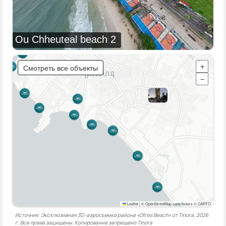
Ou Chheuteal beach 2
Смотреть все объекты
+
−
Leaflet
|
© OpenStreetMap contributors © CARTO
Источник: Эксклюзивная 3D-аэросъемка района «Otres Beach» от Tinora, 2026
г. Все права защищены. Копирование запрещено
Tinora