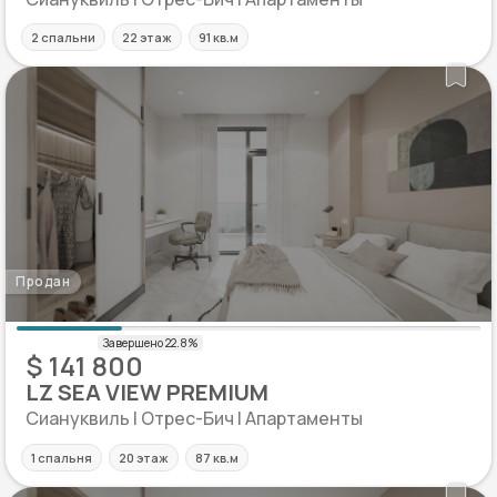
2 спальни
22 этаж
91 кв.м
Продан
$ 141 800
LZ SEA VIEW PREMIUM
Сиануквиль | Отрес-Бич | Апартаменты
1 спальня
20 этаж
87 кв.м