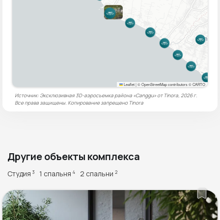
Leaflet
|
© OpenStreetMap contributors © CARTO
Источник: Эксклюзивная 3D-аэросъемка района «Canggu» от Tinora, 2026 г.
Все права защищены. Копирование запрещено
Tinora
Другие объекты комплекса
Студия
1 спальня
2 спальни
3
4
2