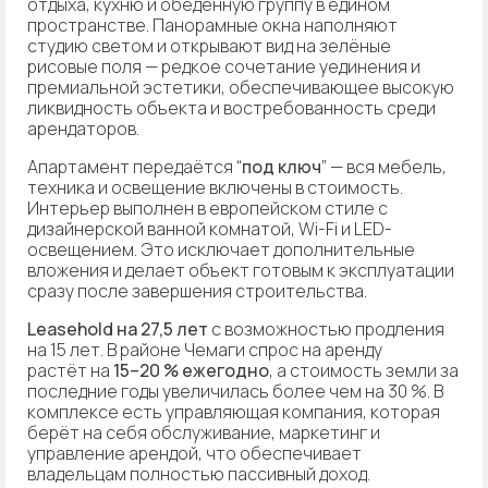
отдыха, кухню и обеденную группу в едином
пространстве. Панорамные окна наполняют
студию светом и открывают вид на зелёные
рисовые поля — редкое сочетание уединения и
премиальной эстетики, обеспечивающее высокую
ликвидность объекта и востребованность среди
арендаторов.
Апартамент передаётся “
под ключ
” — вся мебель,
техника и освещение включены в стоимость.
Интерьер выполнен в европейском стиле с
дизайнерской ванной комнатой, Wi-Fi и LED-
освещением. Это исключает дополнительные
вложения и делает объект готовым к эксплуатации
сразу после завершения строительства.
Leasehold на 27,5 лет
с возможностью продления
на 15 лет. В районе Чемаги спрос на аренду
растёт на
15–20 % ежегодно
, а стоимость земли за
последние годы увеличилась более чем на 30 %. В
комплексе есть управляющая компания, которая
берёт на себя обслуживание, маркетинг и
управление арендой, что обеспечивает
владельцам полностью пассивный доход.