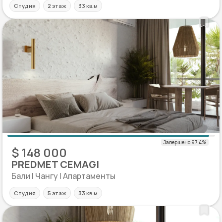
Студия
2 этаж
33 кв.м
$ 148 000
PREDMET CEMAGI
Бали | Чангу | Апартаменты
Студия
5 этаж
33 кв.м