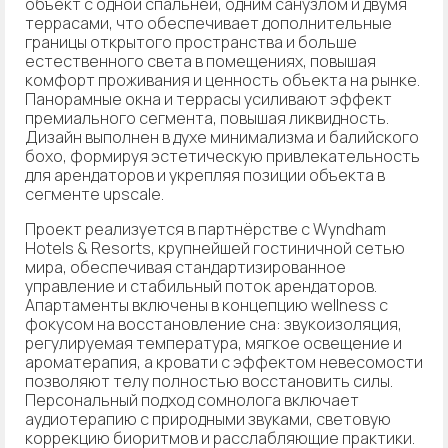
объект с одной спальней, одним санузлом и двумя
террасами, что обеспечивает дополнительные
границы открытого пространства и больше
естественного света в помещениях, повышая
комфорт проживания и ценность объекта на рынке.
Панорамные окна и террасы усиливают эффект
премиального сегмента, повышая ликвидность.
Дизайн выполнен в духе минимализма и балийского
бохо, формируя эстетическую привлекательность
для арендаторов и укрепляя позиции объекта в
сегменте upscale.
Проект реализуется в партнёрстве с Wyndham
Hotels & Resorts, крупнейшей гостиничной сетью
мира, обеспечивая стандартизированное
управление и стабильный поток арендаторов.
Апартаменты включены в концепцию wellness с
фокусом на восстановление сна: звукоизоляция,
регулируемая температура, мягкое освещение и
ароматерапия, а кровати с эффектом невесомости
позволяют телу полностью восстановить силы.
Персональный подход сомнолога включает
аудиотерапию с природными звуками, световую
коррекцию биоритмов и расслабляющие практики.