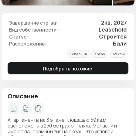
2кв. 2027
Завершение стр-ва:
Leasehold
Вид собственности:
Строится
Статус:
Бали
Расположение:
1 спальня
3 этаж
59 кв.м
Подобрать похожие
Описание
Апартаменты на 3 этаже площадью 59 кв.м
расположены в 250 метрах от пляжа Меласти и
имеют панорамный вид на океан. Это угловой