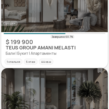
Продан
$ 199 900
TEUS GROUP AMANI MELASTI
Бали | Букит | Апартаменты
1 спальня
5 этаж
44 кв.м