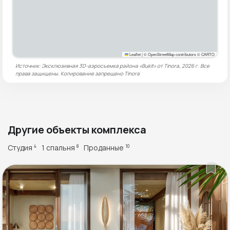
Leaflet
|
© OpenStreetMap contributors © CARTO
Источник: Эксклюзивная 3D-аэросъемка района «Bukit» от Tinora, 2026 г. Все
права защищены. Копирование запрещено
Tinora
Другие объекты комплекса
Студия
1 спальня
Проданные
4
8
10