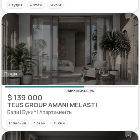
Студия
4 этаж
31 кв.м
Продан
$ 139 000
TEUS GROUP AMANI MELASTI
Бали | Букит | Апартаменты
1 спальня
4 этаж
35 кв.м