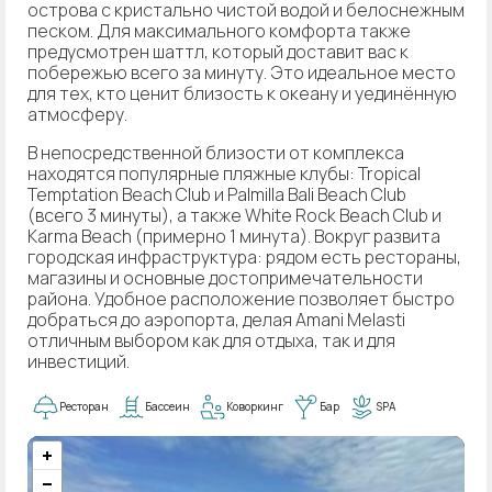
острова с кристально чистой водой и белоснежным
песком. Для максимального комфорта также
предусмотрен шаттл, который доставит вас к
побережью всего за минуту. Это идеальное место
для тех, кто ценит близость к океану и уединённую
атмосферу.
В непосредственной близости от комплекса
находятся популярные пляжные клубы: Tropical
Temptation Beach Club и Palmilla Bali Beach Club
(всего 3 минуты), а также White Rock Beach Club и
Karma Beach (примерно 1 минута). Вокруг развита
городская инфраструктура: рядом есть рестораны,
магазины и основные достопримечательности
района. Удобное расположение позволяет быстро
добраться до аэропорта, делая Amani Melasti
отличным выбором как для отдыха, так и для
инвестиций.
Ресторан
Бассеин
Коворкинг
Бар
SPA