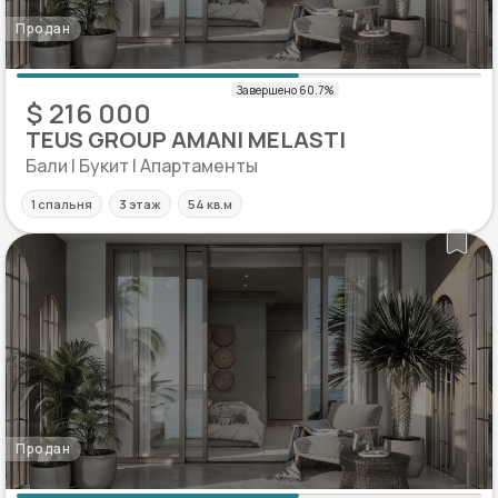
Продан
$ 216 000
TEUS GROUP AMANI MELASTI
Бали | Букит | Апартаменты
1 спальня
3 этаж
54 кв.м
Продан