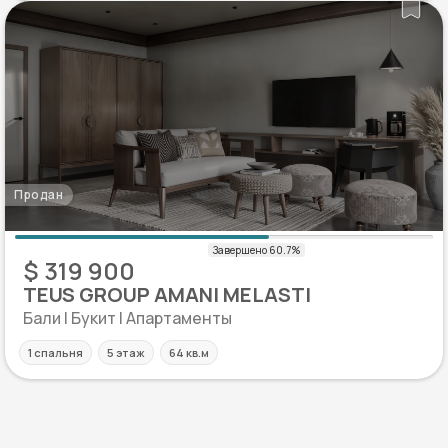
Продан
$ 319 900
TEUS GROUP AMANI MELASTI
Бали | Букит | Апартаменты
1 спальня
5 этаж
64 кв.м