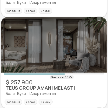
Бали | Букит | Апартаменты
1 спальня
3 этаж
57 кв.м
Продан
$ 257 900
TEUS GROUP AMANI MELASTI
Бали | Букит | Апартаменты
1 спальня
2 этаж
64 кв.м