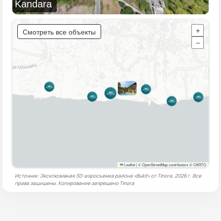
Kandara
Смотреть все объекты
+
−
Leaflet
|
© OpenStreetMap contributors © CARTO
Источник: Эксклюзивная 3D-аэросъемка района «Bukit» от Tinora, 2026 г. Все
права защищены. Копирование запрещено
Tinora