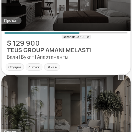
Продан
$ 129 900
TEUS GROUP AMANI MELASTI
Бали | Букит | Апартаменты
Студия
4 этаж
31 кв.м
Продан