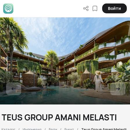
Войти
TEUS GROUP AMANI MELASTI
Каталог
Индонезия
Бали
Букит
Teus Group Amani Melasti