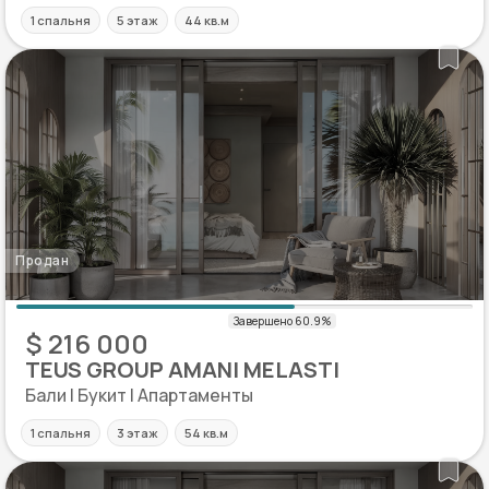
1 спальня
5 этаж
44 кв.м
Продан
$ 216 000
TEUS GROUP AMANI MELASTI
Бали | Букит | Апартаменты
1 спальня
3 этаж
54 кв.м