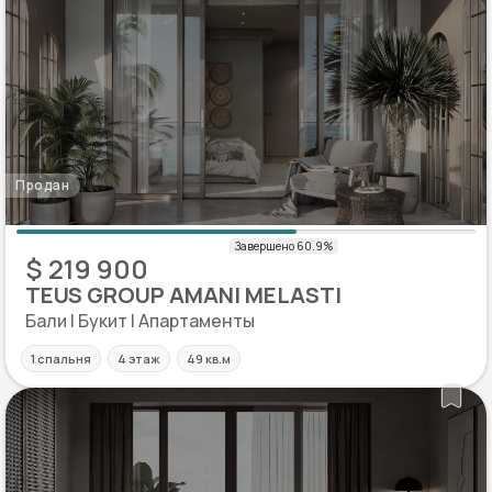
Продан
$ 219 900
TEUS GROUP AMANI MELASTI
Бали | Букит | Апартаменты
1 спальня
4 этаж
49 кв.м