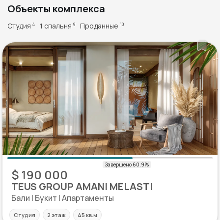
Объекты комплекса
Студия
1 спальня
Проданные
4
9
10
$ 190 000
TEUS GROUP AMANI MELASTI
Бали | Букит | Апартаменты
Студия
2 этаж
45 кв.м