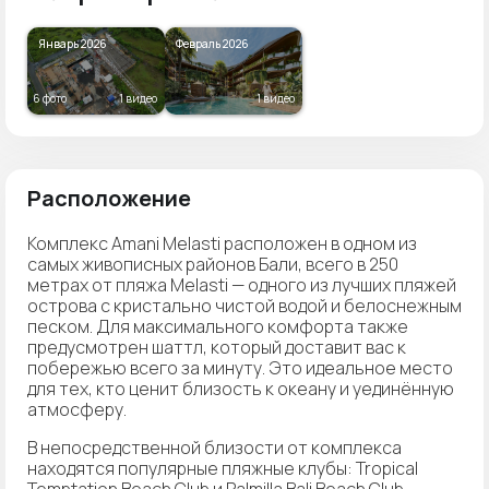
Январь 2026
Февраль 2026
6 фото
1 видео
1 видео
Расположение
Комплекс Amani Melasti расположен в одном из
самых живописных районов Бали, всего в 250
метрах от пляжа Melasti — одного из лучших пляжей
острова с кристально чистой водой и белоснежным
песком. Для максимального комфорта также
предусмотрен шаттл, который доставит вас к
побережью всего за минуту. Это идеальное место
для тех, кто ценит близость к океану и уединённую
атмосферу.
В непосредственной близости от комплекса
находятся популярные пляжные клубы: Tropical
Temptation Beach Club и Palmilla Bali Beach Club