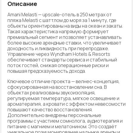
Описание
Amani Melasti — upscale-отель в 250 метрах от
пляжа Melasti с шаттлом до моря за 1 минуту, где
объекты ориентированы на виды на океан и закаты.
Такая характеристика напрямую формирует
премиальный сегмент и позволяет устанавливать
более высокие арендные ставки, что увеличивает
доходность и ликвидность при перепродаже.
Управление через Wyndham Hotels & Resorts
обеспечивает стандарты сервиса и стабильный
поток гостей, снижая операционные риски и
повышая предсказуемость дохода.
Ключевое отличие проекта — велнес-концепция,
сфокусированная на восстановлении сна. В
объектах реализованы звукоизоляция,
регулируемая температура, мягкое освещение и
ароматерапия, а кровати с эффектом невесомости
повышают качество восстановления.
Дополнительно внедрены персональные
программы с участием сомнолога, аудиотерапия и
питание с магнием и мелатонином. Это создаёт
уникальное позиционирование на рынке аренды и