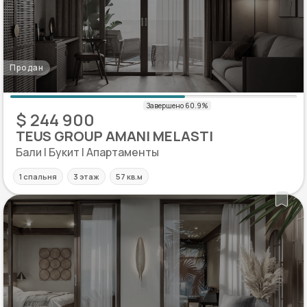
Продан
$ 244 900
TEUS GROUP AMANI MELASTI
Бали | Букит | Апартаменты
1 спальня
3 этаж
57 кв.м