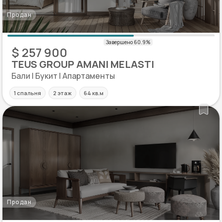
Продан
$ 257 900
TEUS GROUP AMANI MELASTI
Бали | Букит | Апартаменты
1 спальня
2 этаж
64 кв.м
Продан