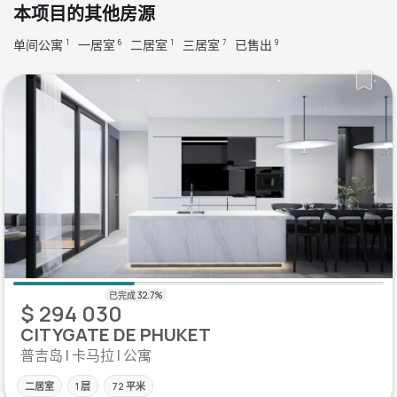
本项目的其他房源
单间公寓
一居室
二居室
三居室
已售出
1
6
1
7
9
$ 294 030
CITYGATE DE PHUKET
普吉岛 | 卡马拉 | 公寓
二居室
1 层
72 平米