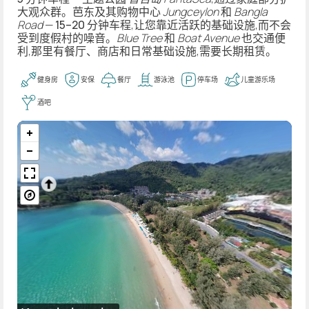
大观众群。芭东及其购物中心
Jungceylon
和
Bangla
Road
—
15–20 分钟车程
,让您靠近活跃的基础设施,而不会
受到度假村的噪音。
Blue Tree
和
Boat Avenue
也交通便
利,那里有餐厅、商店和日常基础设施,需要长期租赁。
健身房
安保
餐厅
游泳池
停车场
儿童游乐场
酒吧