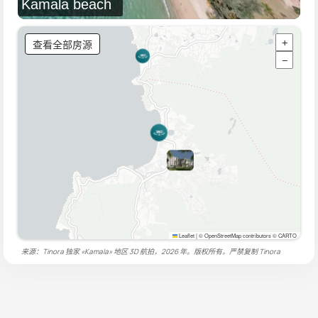
Kamala beach
查看全部房源
+
−
Leaflet
|
© OpenStreetMap contributors © CARTO
来源：Tinora 独家 «Kamala» 地区 3D 航拍，2026 年。版权所有。严禁复制
Tinora