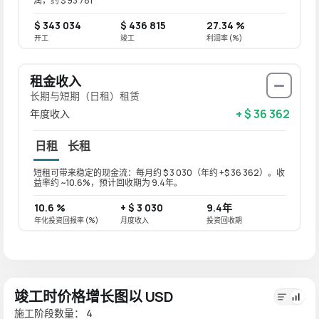
润，约 $ 93 781
$ 343 034
$ 436 815
27.34 %
开工
竣工
利润率 (%)
租金收入
长期与短期（日租）租赁
+ $ 36 362
年度收入
日租
长租
短租可带来稳定的现金流：每月约 $ 3 030（年约 +$ 36 362）。收
长租可带
益率约 ~10.6%，预计回收期为 9.4年。
收益率约
10.6 %
+ $ 3 030
9.4年
8.5 
年化投资回报率 (%)
月度收入
投资回收期
年化投资
竣工时价格增长图以 USD
施工阶段数量： 4