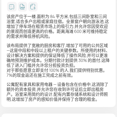
该房产位于一楼,面积为 84 平方米,包括三间卧室和三间
浴室,适合多户出租或家庭住宿。全景窗户朝向游泳池,这
增加了停车场在租赁市场上的吸引力,并允许您因受欢迎
的景观而创造更高的价格。距离海滩 600 米可维持稳定
的需求并降低停机风险。
该布局提供了宽敞的厨房和客厅,增加了可用的公共区域
—这是中段和中段以上租户的关键参数。所使用的材料、
设计解决方案和提供的保证降低了操作风险,并可以更准
确地预测维护成本。分期付款计划提供 30% 的首付,这降
低了进入门槛并允许您分担投资负担。
对于那些愿意立即支付 100% 的人,我们提供特别优惠。
7%的现金返还在施工完成之前有效。
公寓配有家具和家用电器 — 设备包含在价格中,这消除了
额外的资本投资,并允许您在收到许可证后立即出租房
产。浴室采用简约的设计,配有内置存储系统和设计师照
明,这增加了房产的感知价值并保持了合理的租金。