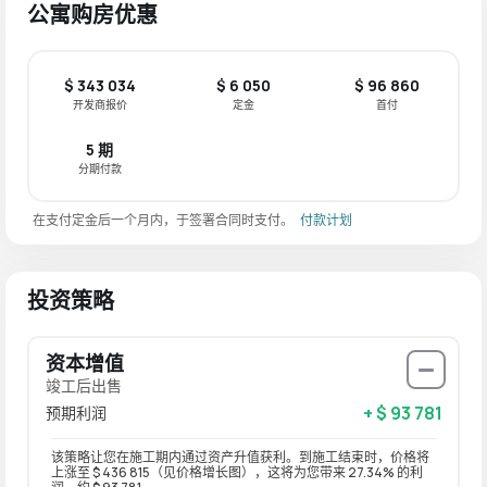
公寓购房优惠
$ 343 034
$ 6 050
$ 96 860
开发商报价
定金
首付
5 期
分期付款
在支付定金后一个月内，于签署合同时支付。
付款计划
投资策略
资本增值
竣工后出售
+ $ 93 781
预期利润
该策略让您在施工期内通过资产升值获利。到施工结束时，价格将
上涨至 $ 436 815（见价格增长图），这将为您带来 27.34% 的利