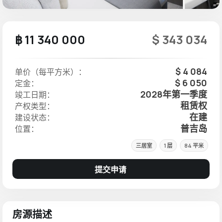
฿ 11 340 000
$ 343 034
$ 4 084
单价（每平方米）：
$ 6 050
定金：
2028年第一季度
竣工日期：
租赁权
产权类型：
在建
建设状态：
普吉岛
位置：
三居室
1 层
84 平米
提交申请
房源描述