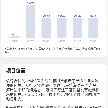
* 分期条件可单独协商。如需确认细节并协商适合您的方案，请联系我们的经
理。
项目位置
该综合体的地理位置为居住和租赁创造了舒适且备受欢
迎的环境。
步行 5 分钟
即可到达
卡马拉海滩
— 普吉岛西
海岸最平静的海滩之一,吸引了专注于度假且没有旅游拥
堵的租户。Cafe Del Mar 位于附近,提升了该地区的地位
和吸引力。
5 分钟车程
— 主题公园
普吉岛 FantaSea
,通过家庭部分扩