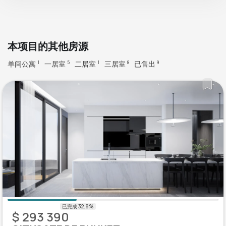
本项目的其他房源
单间公寓
一居室
二居室
三居室
已售出
1
5
1
8
9
$ 293 390