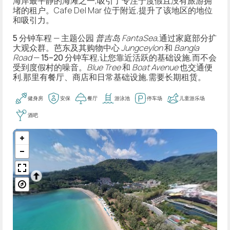
海岸最平静的海滩之一,吸引了专注于度假且没有旅游拥
堵的租户。Cafe Del Mar 位于附近,提升了该地区的地位
和吸引力。
5 分钟车程
— 主题公园
普吉岛 FantaSea
,通过家庭部分扩
大观众群。芭东及其购物中心
Jungceylon
和
Bangla
Road
—
15–20 分钟车程
,让您靠近活跃的基础设施,而不会
受到度假村的噪音。
Blue Tree
和
Boat Avenue
也交通便
利,那里有餐厅、商店和日常基础设施,需要长期租赁。
健身房
安保
餐厅
游泳池
停车场
儿童游乐场
酒吧