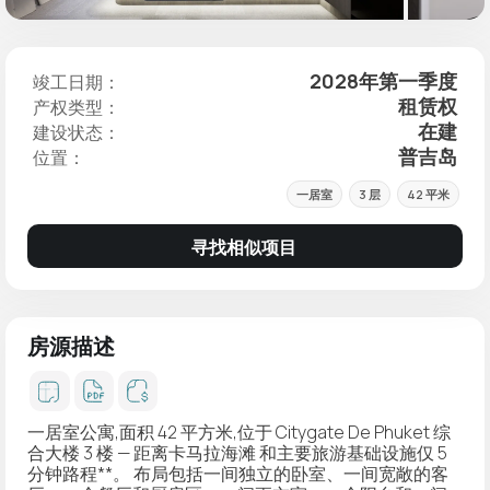
2028年第一季度
竣工日期：
租赁权
产权类型：
在建
建设状态：
普吉岛
位置：
一居室
3 层
42 平米
寻找相似项目
房源描述
一居室公寓,面积 42 平方米,位于 Citygate De Phuket 综
合大楼 3 楼 — 距离卡马拉海滩
和主要旅游基础设施仅
5
分钟路程**。 布局包括一间独立的卧室、一间宽敞的客