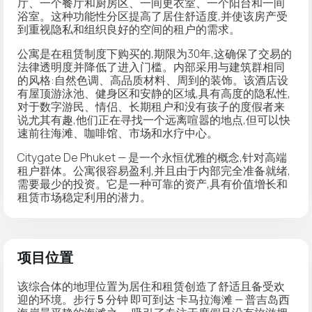
厅、一个餐厅和厨房区、一间更衣室、一个阳台和一间
浴室。这种功能性分区提高了居住舒适度,并使该房产受
到重视隐私和组织良好的空间的租户的需求。
公寓是在
租赁
制度下购买的,期限为30年,这确保了交易的
法律透明度并降低了进入门槛。内部采用与建筑群相同
的风格:自然色调、高品质材料、周到的装饰。该酒店设
有
屋顶游泳池
、健身区和安静的区域,具有高度的隐私性,
对于数字游民、情侣、长期租户和没有孩子的度假者来
说尤其有趣,他们正在寻找一个远离喧嚣的地点,但可以快
速前往海滩、咖啡馆、市场和水疗中心。
Citygate De Phuket — 是一个
永恒优雅的概念
,针对高端
租户群体。公寓很容易盈利,并且由于内部完全准备就绪,
需要最少的投资。它是一种可靠的资产,具有价值增长和
租赁市场稳定利用的潜力。
项目位置
该综合体的地理位置为居住和租赁创造了舒适且备受欢
迎的环境。
步行 5 分钟
即可到达
卡马拉海滩
— 普吉岛西