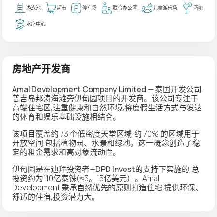
游泳池
超市
停车场
联合办公区
儿童游乐场
酒吧
水疗中心
房地产开发商
Amal Development Company Limited
— 泰国开发公司,
普吉岛邦涛海滩旁
伊甸园
项目的开发商。该公司专注于
高端住宅区,注重
健康和自然环境
,将度假生活方式与发达
的体育和娱乐基础设施相结合。
该项目覆盖约 73 个低密度天堂区域:约 70% 的区域用于
开放空间,包括植物园、水景和绿地。这一概念创造了稳
定的租金需求和高对象流动性。
伊甸园是在迪拜投资者—
DPD Invest
的支持下实施的,总
投资约为110亿泰铢(≈3。15亿美元）。Amal
Development 秉承自然优先的原则打造住宅,提供环保、
舒适的住宿,投资潜力大。