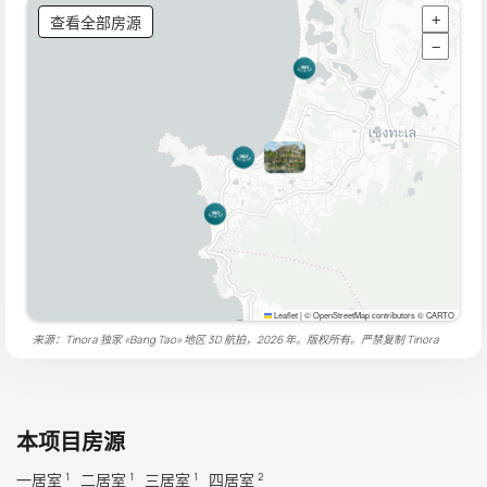
查看全部房源
+
−
Leaflet
|
© OpenStreetMap contributors © CARTO
来源：Tinora 独家 «Bang Tao» 地区 3D 航拍，2026 年。版权所有。严禁复制
Tinora
本项目房源
一居室
二居室
三居室
四居室
1
1
1
2