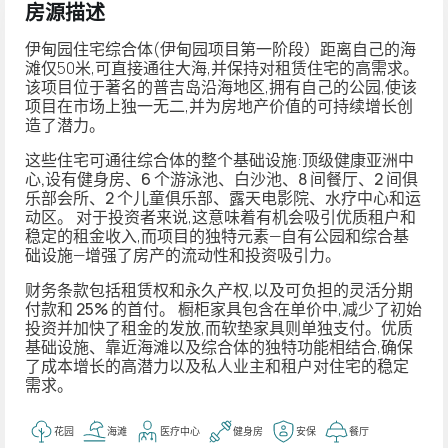
房源描述
伊甸园住宅
综合体(
伊甸园
项目第一阶段）距离自己的海
滩
仅
50米,可直接通往大海,并保持对租赁住宅的高需求。
该项目位于著名的普吉岛沿海地区,拥有自己的公园,使该
项目在市场上独一无二,并为房地产价值的可持续增长创
造了潜力。
这些住宅可通往综合体的整个基础设施:
顶级健康亚洲中
心,设有健身房、6 个游泳池、白沙池、8 间餐厅、2 间俱
乐部会所、2 个儿童俱乐部、露天电影院、水疗中心和运
动区
。 对于投资者来说,这意味着有机会吸引优质租户和
稳定的租金收入,而项目的独特元素—自有公园和综合基
础设施—增强了房产的流动性和投资吸引力。
财务条款包括
租赁权和永久产权
,以及可负担的
灵活分期
付款和 25% 的首付
。 橱柜家具包含在单价中,减少了初始
投资并加快了租金的发放,而软垫家具则单独支付。优质
基础设施、靠近海滩以及综合体的独特功能相结合,确保
了成本增长的高潜力以及私人业主和租户对住宅的稳定
需求。
花园
海滩
医疗中心
健身房
安保
餐厅