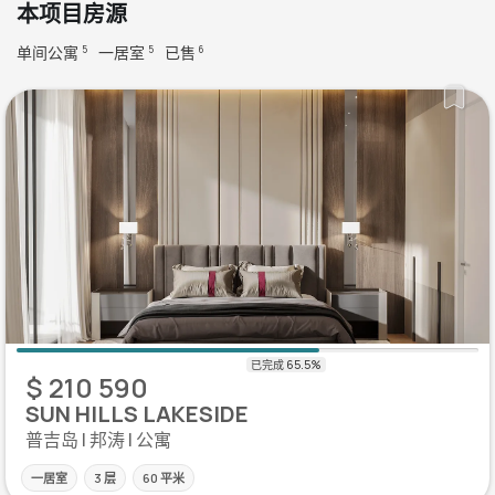
本项目房源
单间公寓
一居室
已售
5
5
6
$ 210 590
SUN HILLS LAKESIDE
普吉岛 | 邦涛 | 公寓
一居室
3 层
60 平米