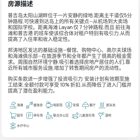
房源描述
普吉岛太阳山湖畔
位于一片安静的绿地,距离主干道仅
5分
钟路程
,可快速到达岛上的所有关键点—从机场到大卖场
和国际学校。距离海滩
Layan 仅 7 分钟路程
,而且
前往海
滩和普吉港
的班车使该综合体对租户特别有吸引力,从而
提高了入住率和收入稳定性。
邦涛地区发达的基础设施—餐馆、购物中心、高尔夫球场
和海滩俱乐部—在旅游季节和全年都产生了很高的租金需
求。周围自然环境宁静,吸引着选择房地产居住的人们,靠
近所有城市服务设施,增加了转售期间房产的流动性。
购买条款进一步增强了投资吸引力:
安装计划
有效期至施
工结束,
全额付款可享受 10% 折扣
,从而降低了进入门槛并
提高了潜在盈利能力。
海滩
健身房
电影院
安保
餐厅
游泳池
超市
停车场
联合办公区
儿童游乐场
酒吧
水疗中心