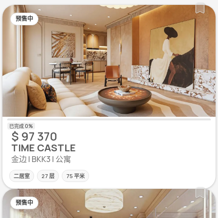
预售中
$ 97 370
TIME CASTLE
金边 | BKK3 | 公寓
二居室
27 层
75 平米
预售中