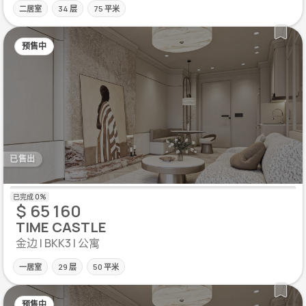
二居室
34 层
75 平米
预售中
已售出
$ 65 160
TIME CASTLE
金边 | BKK3 | 公寓
一居室
29 层
50 平米
预售中