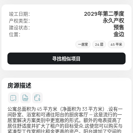
2029年第二季度
竣工日期：
永久产权
产权类型：
预售
建设状态：
金边
位置：
一居室
24 层
45 平米
寻找相似项目
房源描述
公寓总面积为 45 平方米（净面积为 33 平方米）,设有一
间卧室、浴室和可通往阳台的厨房客厅 — 这是流行的一
居室解决方案类别中更宽敞的形式。额外的电表提高了
居住舒适度并扩大了租户的目标受众,这使您可以购买与
紧凑型工作室相比租金更高的资产。阳台增加了空间的