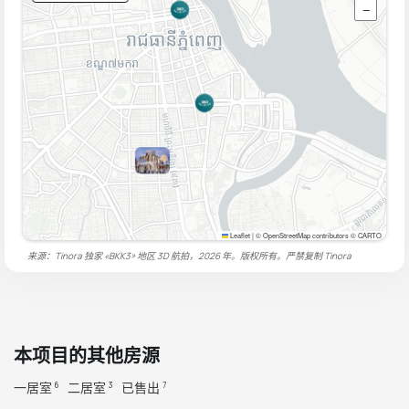
−
Leaflet
|
© OpenStreetMap contributors © CARTO
来源：Tinora 独家 «BKK3» 地区 3D 航拍，2026 年。版权所有。严禁复制
Tinora
本项目的其他房源
一居室
二居室
已售出
6
3
7