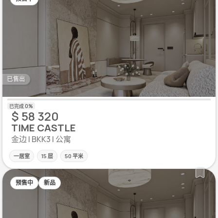
已售出
$ 58 320
TIME CASTLE
金边 | BKK3 | 公寓
一居室
15 层
50 平米
预售中
新品