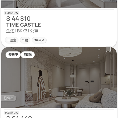
$ 44 810
TIME CASTLE
金边 | BKK3 | 公寓
一居室
11 层
38 平米
预售中
前3名
已售出