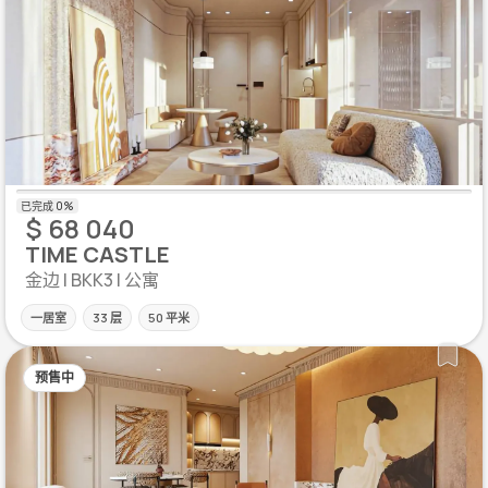
$ 68 040
TIME CASTLE
金边 | BKK3 | 公寓
一居室
33 层
50 平米
预售中