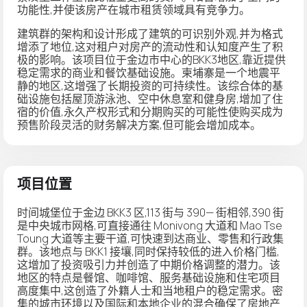
功能性,并使该房产在城市租赁领域具有竞争力。
建筑群的架构和设计形成了建筑的可识别外观,并为格式
增添了地位,这对租户对房产的流动性和认知度产生了积
极的影响。该项目位于金边市中心的BKK3地区,靠近提供
稳定需求的商业和餐饮基础设施。柬埔寨是一个地震平
静的地区,这增强了长期投资的可持续性。该综合体的基
础设施包括屋顶游泳池、空中休息室和健身房,增加了住
宿的价值,永久产权形式和分期购买的可能性使购买成为
预售阶段灵活的财务解决方案,但可能会增加成本。
项目位置
时间城堡位于金边 BKK3 区,113 街与 390— 街相邻,390 街
是中央城市网格,可直接通往 Monivong 大道和 Mao Tse
Toung 大道等主要干道,可快速到达商业、零售和行政集
群。该地点与 BKK1 接壤,同时保持较低的进入价格门槛,
这增加了投资吸引力并创造了中期价格调整的潜力。该
地区的特点是餐馆、咖啡馆、服务基础设施和住宅项目
高度集中,这创造了外籍人士和当地租户的稳定需求。密
集的城市环境以及国际和本地企业的混合确保了房地产