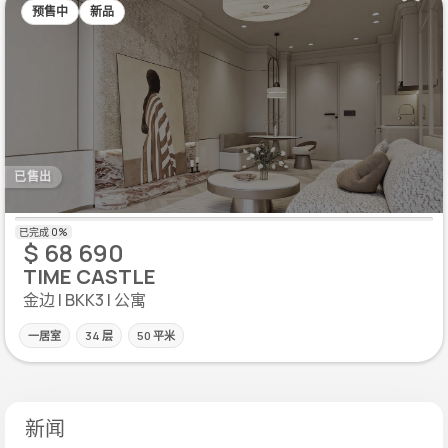
预售中
新品
已售出
$ 68 690
TIME CASTLE
金边 | BKK3 | 公寓
一居室
34 层
50 平米
新闻