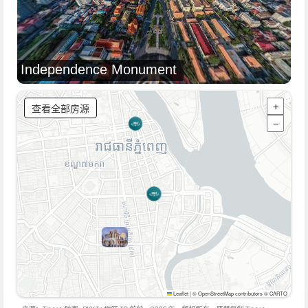
Independence Monument
查看全部房源
+
−
Leaflet
|
© OpenStreetMap contributors © CARTO