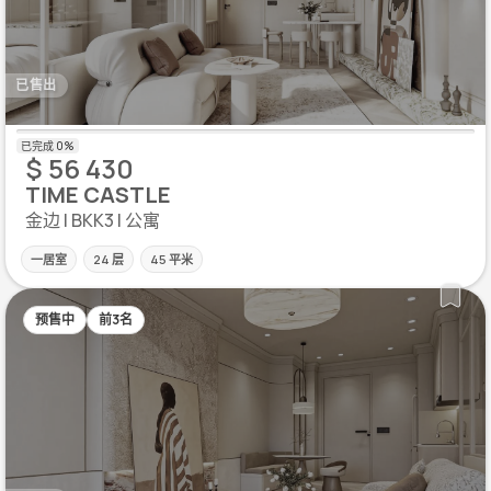
已售出
$ 56 430
TIME CASTLE
金边 | BKK3 | 公寓
一居室
24 层
45 平米
预售中
前3名