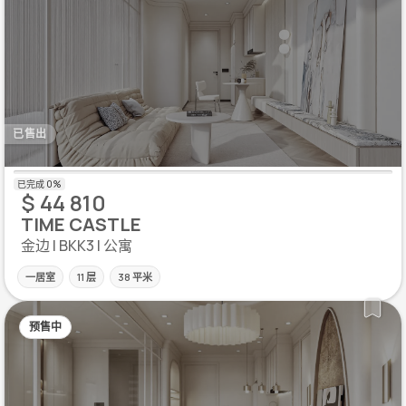
已售出
$ 44 810
TIME CASTLE
金边 | BKK3 | 公寓
一居室
11 层
38 平米
预售中