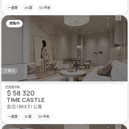
一居室
29 层
50 平米
预售中
已售出
$ 58 320
TIME CASTLE
金边 | BKK3 | 公寓
一居室
15 层
50 平米