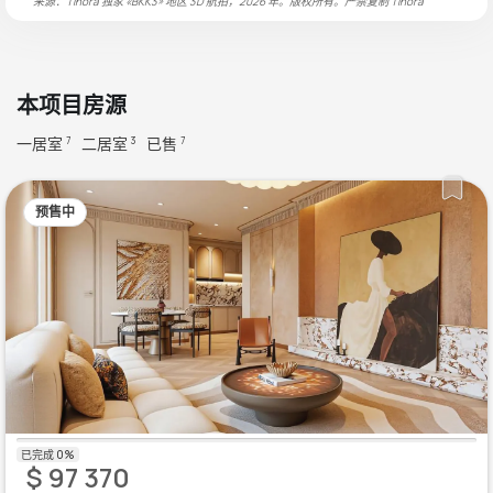
来源：Tinora 独家 «BKK3» 地区 3D 航拍，2026 年。版权所有。严禁复制
Tinora
本项目房源
一居室
二居室
已售
7
3
7
预售中
$ 97 370