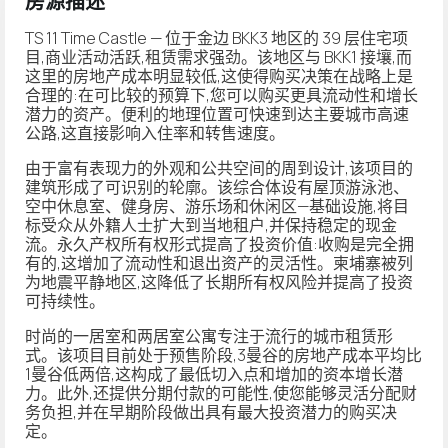
房源描述
TS 11 Time Castle — 位于金边 BKK3 地区的 39 层住宅项
目,商业活动活跃,租赁需求强劲。该地区与 BKK1 接壤,而
这里的房地产成本明显较低,这使得购买决策在战略上是
合理的:在可比较的预算下,您可以购买更具流动性和增长
潜力的资产。便利的地理位置可快速到达主要城市高速
公路,这直接影响入住率和转售速度。
由于富有表现力的外观和公共空间的周到设计,该项目的
建筑形成了可识别的轮廓。该综合体设有屋顶游泳池、
空中休息室、健身房、游乐场和休闲区—基础设施,将目
标受众从外籍人士扩大到当地租户,并保持稳定的现金
流。永久产权所有权形式提高了投资价值:收购是完全拥
有的,这增加了流动性和退出资产的灵活性。柬埔寨被列
为地震平静地区,这降低了长期所有权风险并提高了投资
可持续性。
时尚的一居室和两居室公寓专注于流行的城市租赁形
式。该项目目前处于预售阶段,3曼谷的房地产成本平均比
1曼谷低两倍,这构成了最低切入点和增加的资本增长潜
力。此外,还提供分期付款的可能性,使您能够灵活分配财
务负担,并在早期阶段做出具有最大投资潜力的购买决
定。