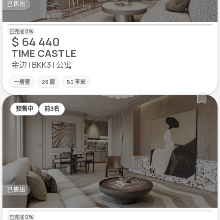
已售出
$ 64 440
TIME CASTLE
金边 | BKK3 | 公寓
一居室
28 层
50 平米
预售中
前3名
已售出