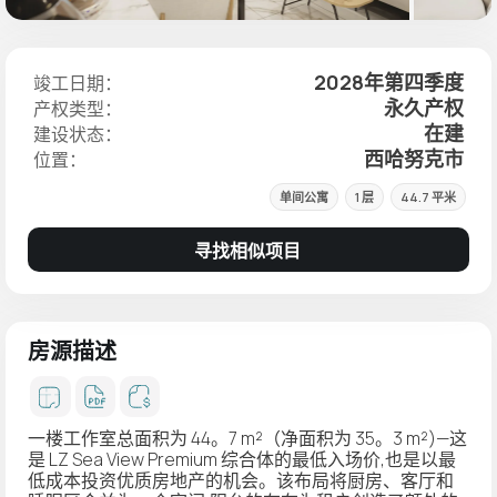
2028年第四季度
竣工日期：
永久产权
产权类型：
在建
建设状态：
西哈努克市
位置：
单间公寓
1 层
44.7 平米
寻找相似项目
房源描述
一楼工作室总面积为 44。7 m²（净面积为 35。3 m²)—这
是 LZ Sea View Premium 综合体的
最低入场价
,也是以最
低成本投资优质房地产的机会。该布局将厨房、客厅和