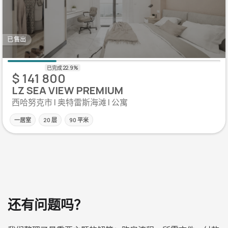
已售出
$ 141 800
LZ SEA VIEW PREMIUM
西哈努克市 | 奥特雷斯海滩 | 公寓
一居室
20 层
90 平米
还有问题吗？