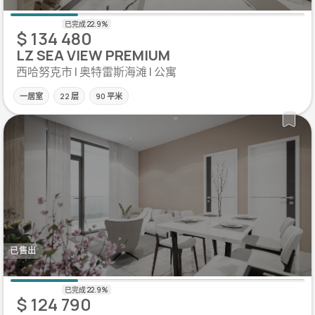
$ 134 480
LZ SEA VIEW PREMIUM
西哈努克市 | 奥特雷斯海滩 | 公寓
一居室
22 层
90 平米
已售出
$ 124 790