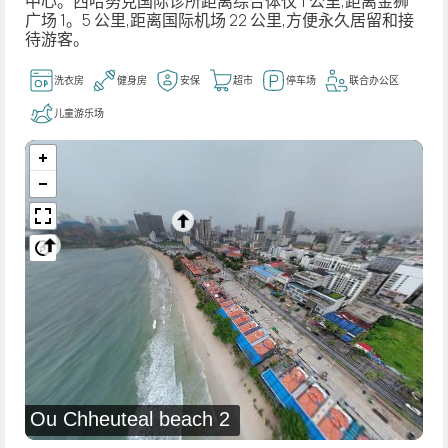
中心。西哈努克国际诊所距离综合体仅 1 公里,距离金狮
广场 1。5 公里,距离国际机场 22 公里,方便永久居留和接
待游客。
洗衣房
健身房
安保
超市
停车场
联合办公区
儿童游乐场
Ou Chheuteal beach 2