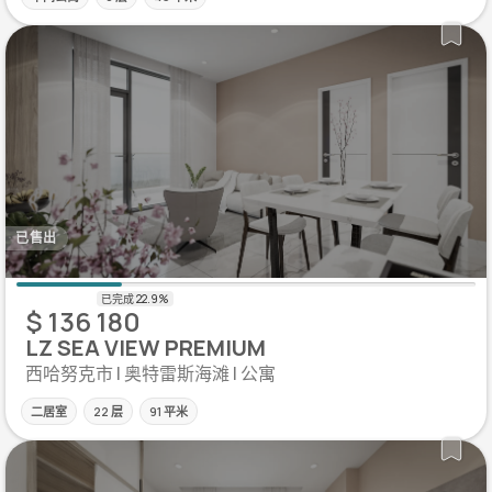
已售出
$ 136 180
LZ SEA VIEW PREMIUM
西哈努克市 | 奥特雷斯海滩 | 公寓
二居室
22 层
91 平米