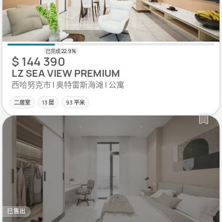
$ 144 390
LZ SEA VIEW PREMIUM
西哈努克市 | 奥特雷斯海滩 | 公寓
二居室
13 层
93 平米
已售出