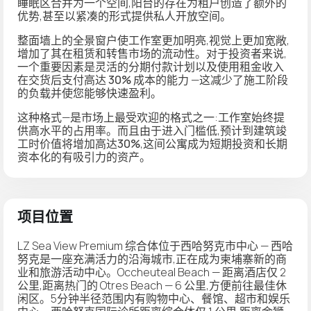
睡眠区合并为一个空间,阳台的存在为租户创造了额外的
优势,甚至以紧凑的形式提供私人开放空间。
整面墙上的全景窗户使工作室更加明亮,视觉上更加宽敞,
增加了其在租赁和转售市场的流动性。对于投资者来说,
一个重要因素是
灵活的分期付款计划以及使用租金收入
在交货后支付高达 30% 成本的能力
—这减少了施工阶段
的负载并使您能够快速盈利。
这种格式—是市场上最受欢迎的格式之一:工作室始终提
供高水平的占用率。而且由于进入门槛低,预计到建筑竣
工时价值
将增加高达30%
,这间公寓成为短期投资和长期
资本化的有吸引力的资产。
项目位置
LZ Sea View Premium 综合体位于西哈努克市中心 — 西哈
努克是一座充满活力的沿海城市,正在成为柬埔寨新的商
业和旅游活动中心。Occheuteal Beach — 距离酒店仅 2
公里,距离热门的 Otres Beach — 6 公里,方便前往最佳休
闲区。5分钟半径范围内有购物中心、餐馆、超市和娱乐