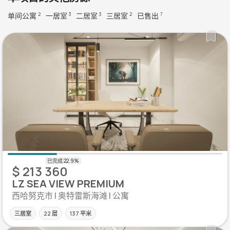
单间公寓
一居室
二居室
三居室
已售出
2
3
3
2
7
$ 213 360
LZ SEA VIEW PREMIUM
西哈努克市 | 奥特雷斯海滩 | 公寓
三居室
22 层
137 平米