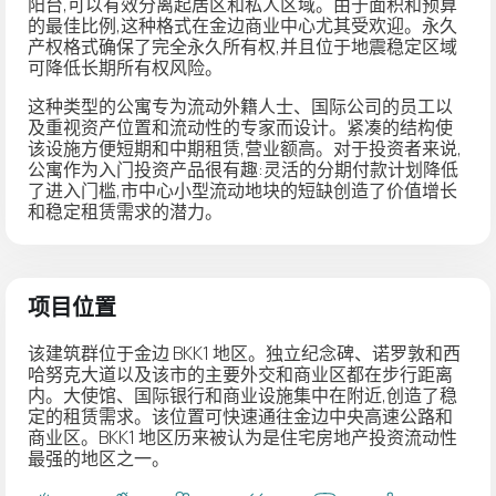
阳台
,可以有效分离起居区和私人区域。由于面积和预算
的最佳比例,这种格式在金边商业中心尤其受欢迎。
永久
产权
格式确保了完全永久所有权,并且位于
地震稳定区域
可降低长期所有权风险。
这种类型的公寓专为流动外籍人士、国际公司的员工以
及重视资产位置和流动性的专家而设计。紧凑的结构使
该设施方便短期和中期租赁,营业额高。对于投资者来说,
公寓作为入门投资产品很有趣:
灵活的分期付款计划
降低
了进入门槛,市中心小型流动地块的短缺创造了价值增长
和稳定租赁需求的潜力。
项目位置
该建筑群位于金边 BKK1 地区。独立纪念碑、诺罗敦和西
哈努克大道以及该市的主要外交和商业区都在步行距离
内。大使馆、国际银行和商业设施集中在附近,创造了稳
定的租赁需求。该位置可快速通往金边中央高速公路和
商业区。BKK1 地区历来被认为是住宅房地产投资流动性
最强的地区之一。