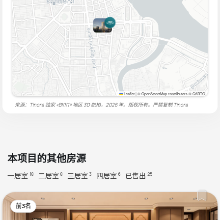
Leaflet
|
© OpenStreetMap contributors © CARTO
来源：Tinora 独家 «BKK1» 地区 3D 航拍，2026 年。版权所有。严禁复制
Tinora
本项目的其他房源
一居室
二居室
三居室
四居室
已售出
18
8
3
6
25
前3名