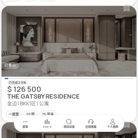
已售出
$ 126 500
THE GATSBY RESIDENCE
金边 | BKK1区 | 公寓
一居室
20 层
75 平米
菜单
TOP 3
项目目录
在线客服
个人资料