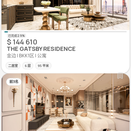
$ 144 610
THE GATSBY RESIDENCE
金边 | BKK1区 | 公寓
二居室
6 层
95 平米
前3名