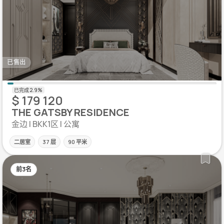
已售出
$ 179 120
THE GATSBY RESIDENCE
金边 | BKK1区 | 公寓
二居室
37 层
90 平米
前3名