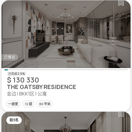
已售出
$ 130 330
THE GATSBY RESIDENCE
金边 | BKK1区 | 公寓
一居室
12 层
80 平米
前3名