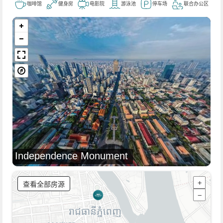
咖啡馆
健身房
电影院
游泳池
停车场
联合办公区
Independence Monument
查看全部房源
+
−