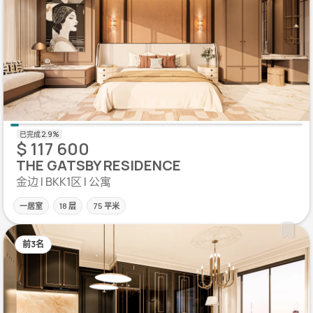
$ 117 600
THE GATSBY RESIDENCE
金边 | BKK1区 | 公寓
一居室
18 层
75 平米
前3名