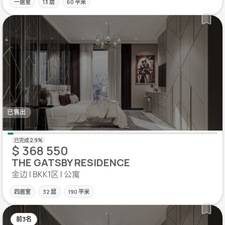
一居室
13 层
60 平米
已售出
$ 368 550
THE GATSBY RESIDENCE
金边 | BKK1区 | 公寓
四居室
32 层
190 平米
前3名