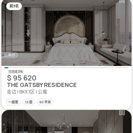
前3名
已售出
$ 95 620
THE GATSBY RESIDENCE
金边 | BKK1区 | 公寓
一居室
13 层
60 平米