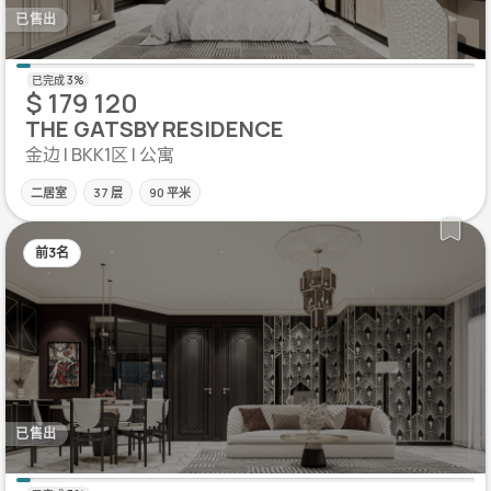
已售出
$ 179 120
THE GATSBY RESIDENCE
金边 | BKK1区 | 公寓
二居室
37 层
90 平米
前3名
已售出