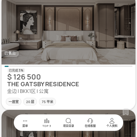
已售出
$ 126 500
THE GATSBY RESIDENCE
金边 | BKK1区 | 公寓
一居室
20 层
75 平米
菜单
TOP 3
项目目录
在线客服
个人资料