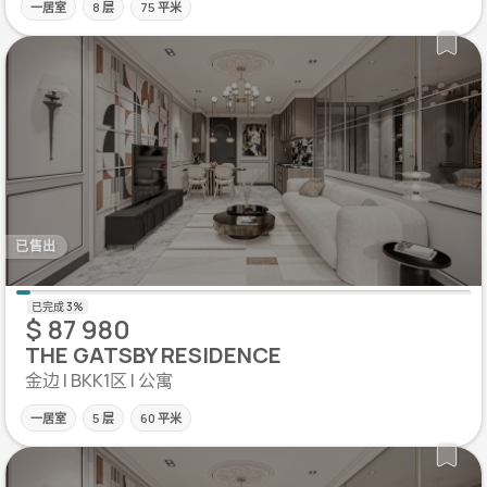
一居室
8 层
75 平米
已售出
$ 87 980
THE GATSBY RESIDENCE
金边 | BKK1区 | 公寓
一居室
5 层
60 平米