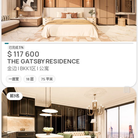
$ 117 600
THE GATSBY RESIDENCE
金边 | BKK1区 | 公寓
一居室
18 层
75 平米
前3名