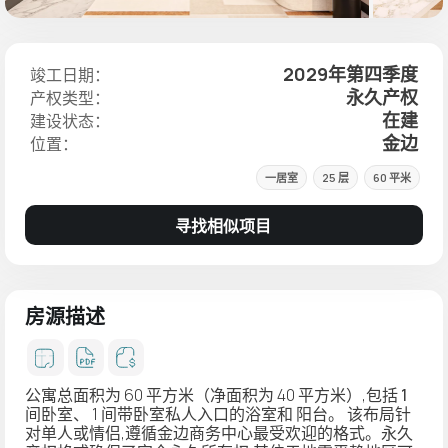
2029年第四季度
竣工日期：
永久产权
产权类型：
在建
建设状态：
金边
位置：
一居室
25 层
60 平米
寻找相似项目
房源描述
公寓总面积为 60 平方米（净面积为 40 平方米）,包括
1
间卧室、
1 间带卧室私人入口的浴室和
阳台
。 该布局针
对单人或情侣,遵循金边商务中心最受欢迎的格式。
永久