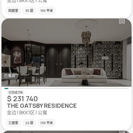
金边 | BKK1区 | 公寓
四居室
35 层
190 平米
已售出
$ 231 740
THE GATSBY RESIDENCE
金边 | BKK1区 | 公寓
三居室
22 层
130 平米