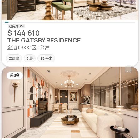
$ 144 610
THE GATSBY RESIDENCE
金边 | BKK1区 | 公寓
二居室
6 层
95 平米
前3名