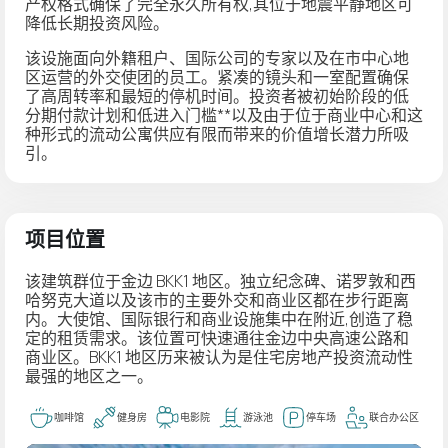
产权
格式确保了完全永久所有权,其位于地震平静地区可
降低长期投资风险。
该设施面向外籍租户、国际公司的专家以及在市中心地
区运营的外交使团的员工。紧凑的镜头和一室配置确保
了高周转率和最短的停机时间。投资者被初始阶段的低
分期付款计划和低进入门槛**以及由于位于商业中心和这
种形式的流动公寓供应有限而带来的价值增长潜力所吸
引。
项目位置
该建筑群位于金边 BKK1 地区。独立纪念碑、诺罗敦和西
哈努克大道以及该市的主要外交和商业区都在步行距离
内。大使馆、国际银行和商业设施集中在附近,创造了稳
定的租赁需求。该位置可快速通往金边中央高速公路和
商业区。BKK1 地区历来被认为是住宅房地产投资流动性
最强的地区之一。
咖啡馆
健身房
电影院
游泳池
停车场
联合办公区