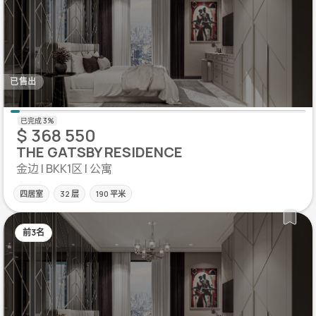
已售出
$ 368 550
THE GATSBY RESIDENCE
金边 | BKK1区 | 公寓
四居室
32 层
190 平米
前3名