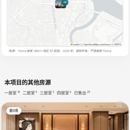
Leaflet
|
© OpenStreetMap contributors © CARTO
来源：Tinora 独家 «BKK1» 地区 3D 航拍，2026 年。版权所有。严禁复制
Tinora
本项目的其他房源
一居室
二居室
三居室
四居室
已售出
18
8
3
6
25
前3名