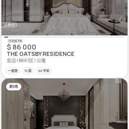
已售出
$ 86 000
THE GATSBY RESIDENCE
金边 | BKK1区 | 公寓
一居室
15 层
60 平米
前3名