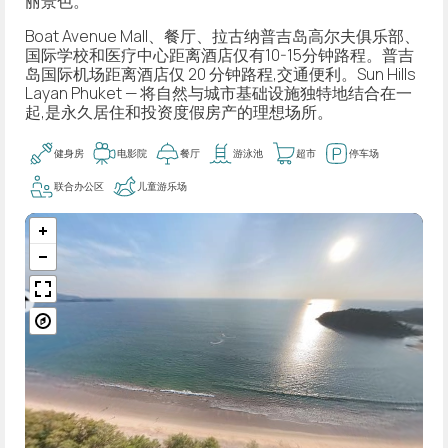
丽景色。
Boat Avenue Mall、餐厅、拉古纳普吉岛高尔夫俱乐部、
国际学校和医疗中心距离酒店仅有10-15分钟路程。普吉
岛国际机场距离酒店仅 20 分钟路程,交通便利。Sun Hills
Layan Phuket — 将自然与城市基础设施独特地结合在一
起,是永久居住和投资度假房产的理想场所。
健身房
电影院
餐厅
游泳池
超市
停车场
联合办公区
儿童游乐场