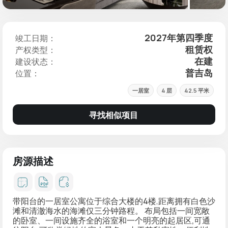
2027年第四季度
竣工日期：
租赁权
产权类型：
在建
建设状态：
普吉岛
位置：
一居室
4 层
42.5 平米
寻找相似项目
房源描述
带阳台的一居室公寓位于综合大楼的
4楼
,距离拥有白色沙
滩和清澈海水的海滩仅
三分钟路程
。 布局包括一间
宽敞
的卧室
、一间
设施齐全的浴室
和一个明亮的
起居区,可通