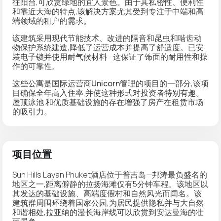
往阳台
,可欣赏绿地的宜人景色。由于其私密性、便利性
和靠近大海的特点,该解决方案尤其受到专注于中端和高
端领域的租户的需求。
该建筑采用
现代节能技术
、
改进的隔音
和
昆虫和啮齿动
物保护系统
建造,降低了运营成本并提高了舒适度。已安
装
电子锁
并使用
耐气候材料
—这保证了饰面的耐用性和操
作的可靠性。
这些公寓是
国际运营商Unicorn
管理的项目的一部分,该项
目确保
全年高入住率
,并使这种形式对投资者特别有趣。
屋顶泳池
和优质基础设施的存在增强了房产在租赁市场
的吸引力。
项目位置
Sun Hills Layan Phuket酒店位于普吉岛—邦涛最负盛名的
地区之一,距离僻静的拉扬海滩仅有5分钟车程。该地区以
其发达的基础设施、高端度假村和自然风光而闻名。该
建筑群周围环绕着国家公园,为居民提供隐私并与大自然
和谐相处,拉亚纳的漫长海岸线可以欣赏到安达曼海的壮