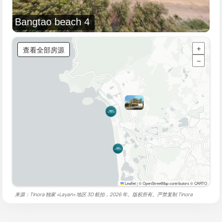
Bangtao beach 4
查看全部房源
+
−
Leaflet
|
© OpenStreetMap contributors © CARTO
来源：Tinora 独家 «Layan» 地区 3D 航拍，2026 年。版权所有。严禁复制
Tinora