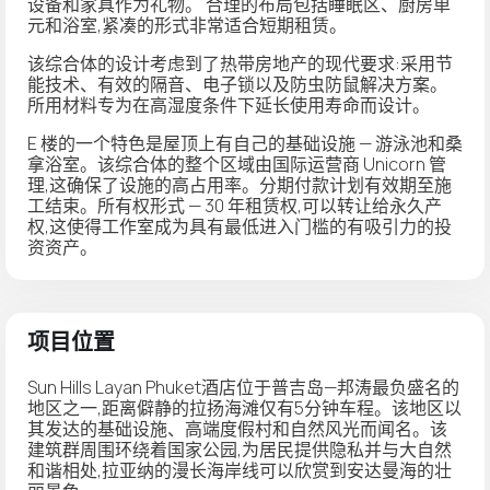
设备和家具作为礼物。
合理的布局包括睡眠区、厨房单
元和浴室,紧凑的形式非常适合短期租赁。
该综合体的设计考虑到了热带房地产的现代要求:采用节
能技术、有效的隔音、电子锁以及防虫防鼠解决方案。
所用材料专为在高湿度条件下延长使用寿命而设计。
E 楼的一个特色是屋顶上有自己的基础设施 — 游泳池和桑
拿浴室。该综合体的整个区域由国际运营商 Unicorn 管
理,这确保了设施的高占用率。分期付款计划有效期至施
工结束。所有权形式 — 30 年租赁权,可以转让给永久产
权,这使得工作室成为具有最低进入门槛的有吸引力的投
资资产。
项目位置
Sun Hills Layan Phuket酒店位于普吉岛—邦涛最负盛名的
地区之一,距离僻静的拉扬海滩仅有5分钟车程。该地区以
其发达的基础设施、高端度假村和自然风光而闻名。该
建筑群周围环绕着国家公园,为居民提供隐私并与大自然
和谐相处,拉亚纳的漫长海岸线可以欣赏到安达曼海的壮