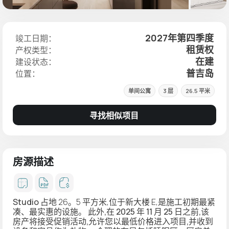
2027年第四季度
竣工日期：
租赁权
产权类型：
在建
建设状态：
普吉岛
位置：
单间公寓
3 层
26.5 平米
寻找相似项目
房源描述
Studio
占地 26。5 平方米,位于新大楼 E,是施工初期
最紧
凑、最实惠的设施
。
此外,在 2025 年 11 月 25 日之前,该
房产将接受促销活动,允许您以最低价格进入项目,并收到