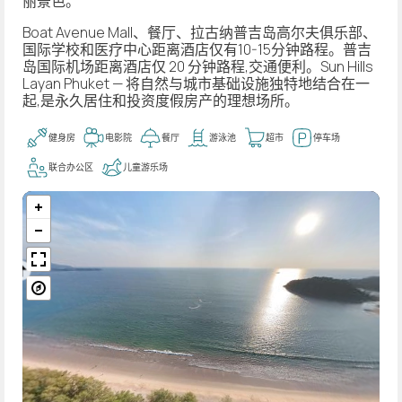
丽景色。
Boat Avenue Mall、餐厅、拉古纳普吉岛高尔夫俱乐部、
国际学校和医疗中心距离酒店仅有10-15分钟路程。普吉
岛国际机场距离酒店仅 20 分钟路程,交通便利。Sun Hills
Layan Phuket — 将自然与城市基础设施独特地结合在一
起,是永久居住和投资度假房产的理想场所。
健身房
电影院
餐厅
游泳池
超市
停车场
联合办公区
儿童游乐场