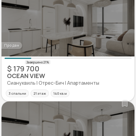
Продан
$ 179 700
OCEAN VIEW
Сиануквиль | Отрес-Бич | Апартаменты
3 спальни
21 этаж
140 кв.м