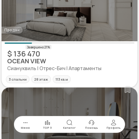
Продан
$ 136 470
OCEAN VIEW
Сиануквиль | Отрес-Бич | Апартаменты
3 спальни
28 этаж
113 кв.м
Меню
TOP 3
Каталог
Помощь
Профиль