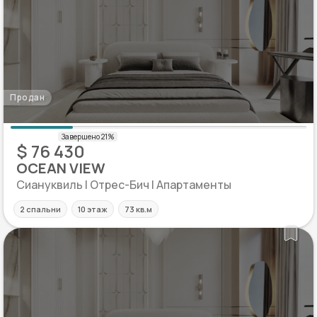
Продан
$ 76 430
OCEAN VIEW
Сиануквиль | Отрес-Бич | Апартаменты
2 спальни
10 этаж
73 кв.м