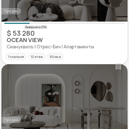
Продан
$ 53 280
OCEAN VIEW
Сиануквиль | Отрес-Бич | Апартаменты
1 спальня
12 этаж
50 кв.м
Продан