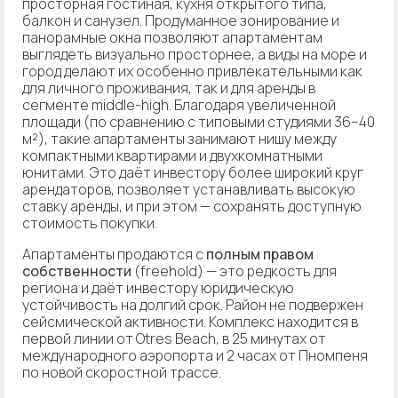
просторная гостиная, кухня открытого типа,
балкон и санузел. Продуманное зонирование и
панорамные окна позволяют апартаментам
выглядеть визуально просторнее, а виды на море и
город делают их особенно привлекательными как
для личного проживания, так и для аренды в
сегменте middle-high. Благодаря увеличенной
площади (по сравнению с типовыми студиями 36–40
м²), такие апартаменты занимают нишу между
компактными квартирами и двухкомнатными
юнитами. Это даёт инвестору более широкий круг
арендаторов, позволяет устанавливать высокую
ставку аренды, и при этом — сохранять доступную
стоимость покупки.
Апартаменты продаются с
полным правом
собственности
(freehold) — это редкость для
региона и даёт инвестору юридическую
устойчивость на долгий срок. Район не подвержен
сейсмической активности. Комплекс находится в
первой линии от Otres Beach, в 25 минутах от
международного аэропорта и 2 часах от Пномпеня
по новой скоростной трассе.