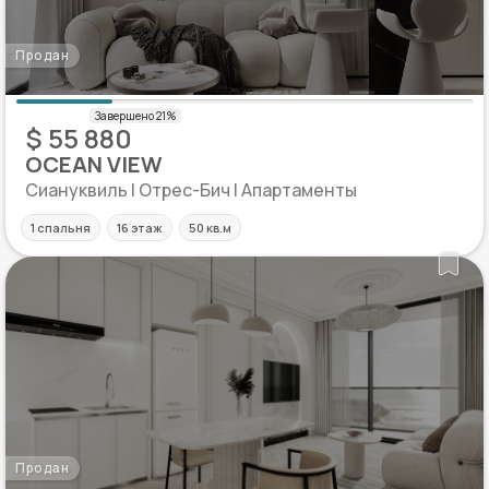
Продан
$ 55 880
OCEAN VIEW
Сиануквиль | Отрес-Бич | Апартаменты
1 спальня
16 этаж
50 кв.м
Продан