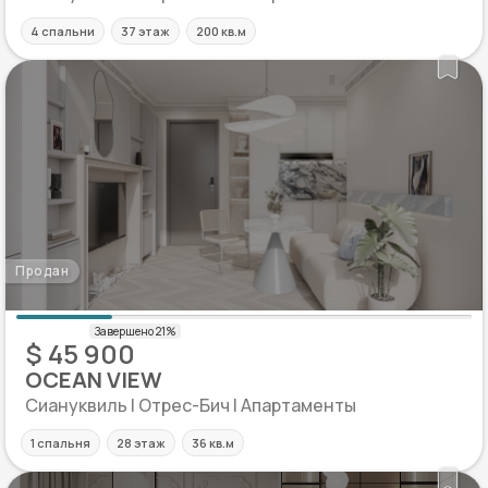
4 спальни
37 этаж
200 кв.м
Продан
$ 45 900
OCEAN VIEW
Сиануквиль | Отрес-Бич | Апартаменты
1 спальня
28 этаж
36 кв.м