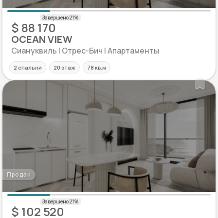
$ 88 170
OCEAN VIEW
Сиануквиль | Отрес-Бич | Апартаменты
2 спальни
20 этаж
78 кв.м
Продан
$ 102 520