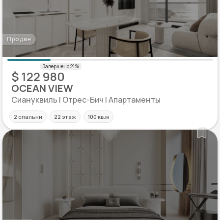
Продан
$ 122 980
OCEAN VIEW
Сиануквиль | Отрес-Бич | Апартаменты
2 спальни
22 этаж
100 кв.м