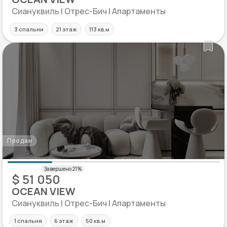
Сиануквиль | Отрес-Бич | Апартаменты
3 спальни
21 этаж
113 кв.м
Продан
$ 51 050
OCEAN VIEW
Сиануквиль | Отрес-Бич | Апартаменты
1 спальня
6 этаж
50 кв.м