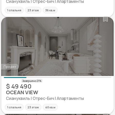
Сиануквиль | Отрес-Бич | Апартаменты
1 спальня
23 этаж
36 кв.м
Продан
$ 49 490
OCEAN VIEW
Сиануквиль | Отрес-Бич | Апартаменты
1 спальня
23 этаж
40 кв.м