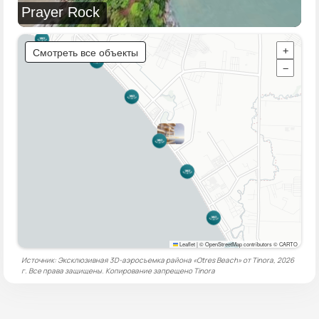
Prayer Rock
Смотреть все объекты
+
−
Leaflet
|
© OpenStreetMap contributors © CARTO
Источник: Эксклюзивная 3D-аэросъемка района «Otres Beach» от Tinora, 2026
г. Все права защищены. Копирование запрещено
Tinora