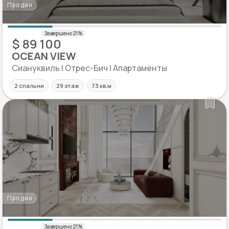
Продан
$ 89 100
OCEAN VIEW
Сиануквиль | Отрес-Бич | Апартаменты
2 спальни
29 этаж
73 кв.м
Продан