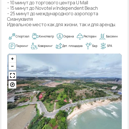
- 10 минут до торгового центра U Mall
- 15 минут до Novotel и Independent Beach
- 25 минут до международного аэропорта
Сиануквиля
Идеальное место как для жизни, так и для аренды.
Спортзал
Кинотеатр
Охрана
Ресторан
Бассеин
Паркинг
Коворкинг
Дет. площадка
Бар
SPA