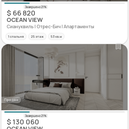
$ 66 820
OCEAN VIEW
Сиануквиль | Отрес-Бич | Апартаменты
1 спальня
25 этаж
53 кв.м
Продан
$ 130 060
OCEAN VIEW