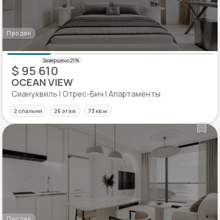
Продан
$ 95 610
OCEAN VIEW
Сиануквиль | Отрес-Бич | Апартаменты
2 спальни
26 этаж
73 кв.м
Продан