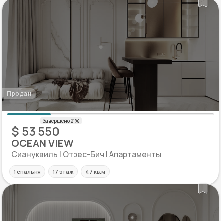
Продан
$ 53 550
OCEAN VIEW
Сиануквиль | Отрес-Бич | Апартаменты
1 спальня
17 этаж
47 кв.м