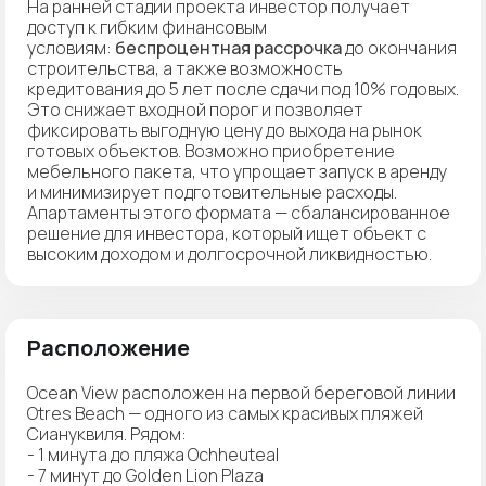
На ранней стадии проекта инвестор получает
доступ к гибким финансовым
условиям:
беспроцентная рассрочка
до окончания
строительства, а также возможность
кредитования до 5 лет после сдачи под 10% годовых.
Это снижает входной порог и позволяет
фиксировать выгодную цену до выхода на рынок
готовых объектов. Возможно приобретение
мебельного пакета, что упрощает запуск в аренду
и минимизирует подготовительные расходы.
Апартаменты этого формата — сбалансированное
решение для инвестора, который ищет объект с
высоким доходом и долгосрочной ликвидностью.
Расположение
Ocean View расположен на первой береговой линии
Otres Beach — одного из самых красивых пляжей
Сиануквиля. Рядом:
- 1 минута до пляжа Ochheuteal
- 7 минут до Golden Lion Plaza