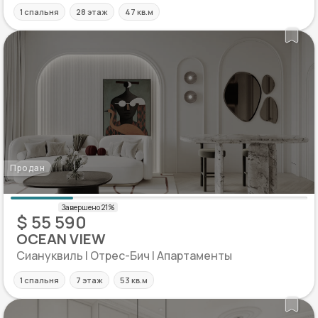
1 спальня
28 этаж
47 кв.м
Продан
$ 55 590
OCEAN VIEW
Сиануквиль | Отрес-Бич | Апартаменты
1 спальня
7 этаж
53 кв.м