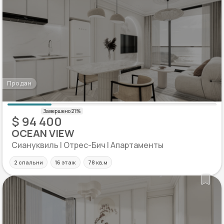
Продан
$ 94 400
OCEAN VIEW
Сиануквиль | Отрес-Бич | Апартаменты
2 спальни
16 этаж
78 кв.м