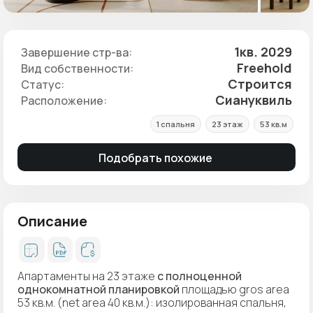
1кв. 2029
Завершение стр-ва:
Freehold
Вид собственности:
Строится
Статус:
Сиануквиль
Расположение:
1 спальня
23 этаж
53 кв.м
Подобрать похожие
Описание
Апартаменты на 23 этаже
с полноценной
однокомнатной планировкой
площадью gros area
53 кв.м. (net area 40 кв.м.): изолированная спальня,