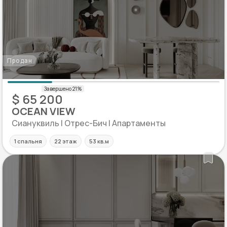
Продан
$ 65 200
OCEAN VIEW
Сиануквиль | Отрес-Бич | Апартаменты
1 спальня
22 этаж
53 кв.м