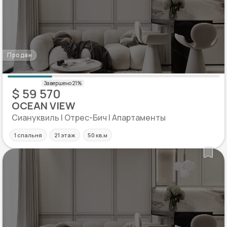
Продан
$ 59 570
OCEAN VIEW
Сиануквиль | Отрес-Бич | Апартаменты
1 спальня
21 этаж
50 кв.м