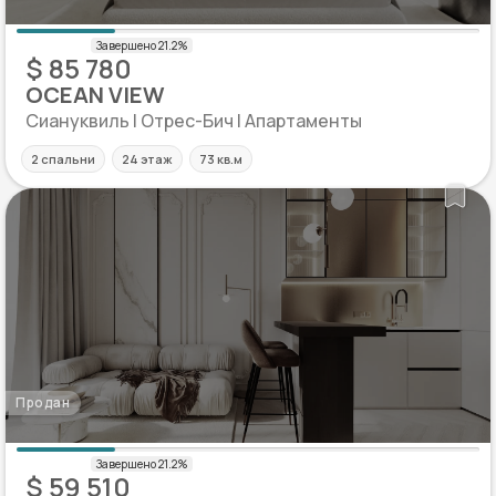
$ 85 780
OCEAN VIEW
Сиануквиль | Отрес-Бич | Апартаменты
2 спальни
24 этаж
73 кв.м
Продан
$ 59 510