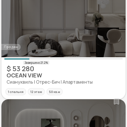
Продан
$ 53 280
OCEAN VIEW
Сиануквиль | Отрес-Бич | Апартаменты
1 спальня
12 этаж
50 кв.м