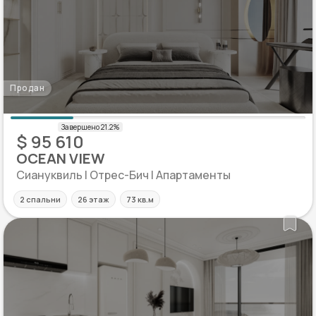
Продан
$ 95 610
OCEAN VIEW
Сиануквиль | Отрес-Бич | Апартаменты
2 спальни
26 этаж
73 кв.м