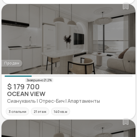
Продан
$ 179 700
OCEAN VIEW
Сиануквиль | Отрес-Бич | Апартаменты
3 спальни
21 этаж
140 кв.м