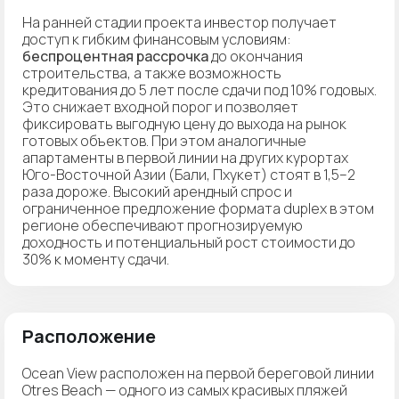
На ранней стадии проекта инвестор получает
доступ к гибким финансовым условиям:
беспроцентная рассрочка
до окончания
строительства, а также возможность
кредитования до 5 лет после сдачи под 10% годовых.
Это снижает входной порог и позволяет
фиксировать выгодную цену до выхода на рынок
готовых объектов. При этом аналогичные
апартаменты в первой линии на других курортах
Юго-Восточной Азии (Бали, Пхукет) стоят в 1,5–2
раза дороже. Высокий арендный спрос и
ограниченное предложение формата duplex в этом
регионе обеспечивают прогнозируемую
доходность и потенциальный рост стоимости до
30% к моменту сдачи.
Расположение
Ocean View расположен на первой береговой линии
Otres Beach — одного из самых красивых пляжей