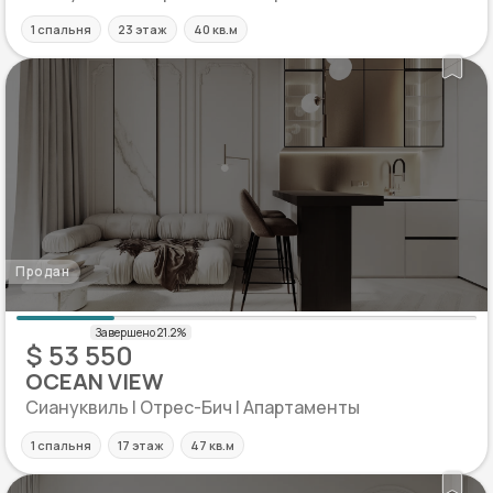
1 спальня
23 этаж
40 кв.м
Продан
$ 53 550
OCEAN VIEW
Сиануквиль | Отрес-Бич | Апартаменты
1 спальня
17 этаж
47 кв.м