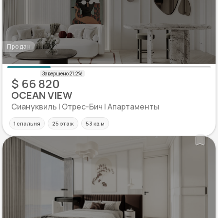
Продан
$ 66 820
OCEAN VIEW
Сиануквиль | Отрес-Бич | Апартаменты
1 спальня
25 этаж
53 кв.м