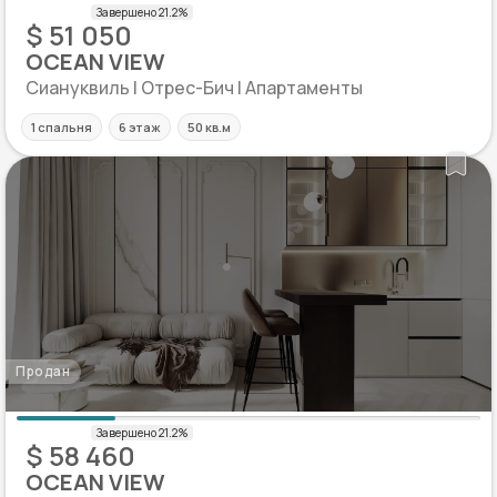
$ 51 050
OCEAN VIEW
Сиануквиль | Отрес-Бич | Апартаменты
1 спальня
6 этаж
50 кв.м
Продан
$ 58 460
OCEAN VIEW