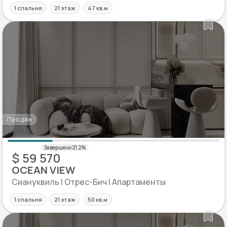
1 спальня
21 этаж
47 кв.м
Продан
$ 59 570
OCEAN VIEW
Сиануквиль | Отрес-Бич | Апартаменты
1 спальня
21 этаж
50 кв.м