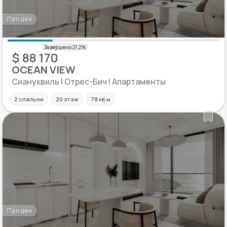
Продан
$ 88 170
OCEAN VIEW
Сиануквиль | Отрес-Бич | Апартаменты
2 спальни
20 этаж
78 кв.м
Продан