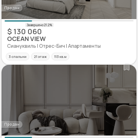
Продан
$ 130 060
OCEAN VIEW
Сиануквиль | Отрес-Бич | Апартаменты
3 спальни
21 этаж
113 кв.м
Продан