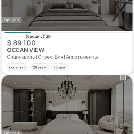
Продан
$ 89 100
OCEAN VIEW
Сиануквиль | Отрес-Бич | Апартаменты
2 спальни
29 этаж
73 кв.м
Продан