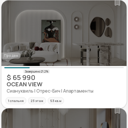
Продан
$ 65 990
OCEAN VIEW
Сиануквиль | Отрес-Бич | Апартаменты
1 спальня
23 этаж
53 кв.м