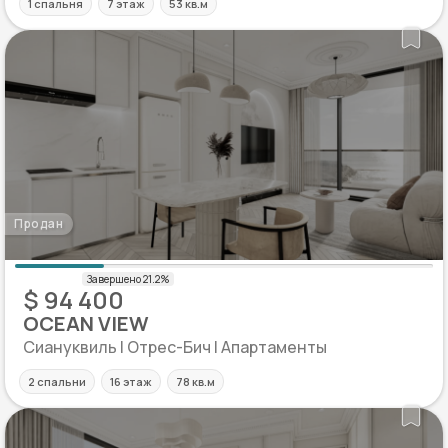
1 спальня
7 этаж
53 кв.м
Продан
$ 94 400
OCEAN VIEW
Сиануквиль | Отрес-Бич | Апартаменты
2 спальни
16 этаж
78 кв.м