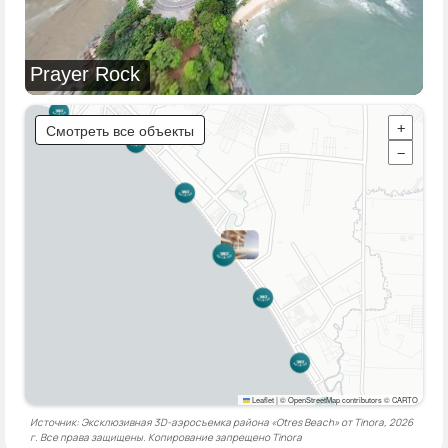
Prayer Rock
Смотреть все объекты
+
−
Leaflet
|
© OpenStreetMap contributors © CARTO
Источник: Эксклюзивная 3D-аэросъемка района «Otres Beach» от Tinora, 2026
г. Все права защищены. Копирование запрещено
Tinora