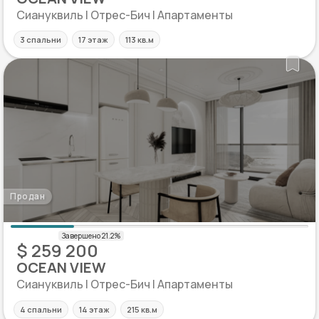
Сиануквиль | Отрес-Бич | Апартаменты
3 спальни
17 этаж
113 кв.м
Продан
$ 259 200
OCEAN VIEW
Сиануквиль | Отрес-Бич | Апартаменты
4 спальни
14 этаж
215 кв.м