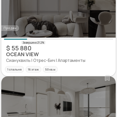
Продан
$ 55 880
OCEAN VIEW
Сиануквиль | Отрес-Бич | Апартаменты
1 спальня
16 этаж
50 кв.м