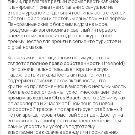
линии, предлагает редкий формат вертикальной
планировки: приватная спальня с санузлом на
втором уровне и отдельная гостиная зона с кухней,
обеденной зоной и гостевым санузлом — на первом.
Панорамные окна с боковым видом на море,
продуманная эргономика и светлый интерьер с
элементами роскоши создают конкурентное
преимущество для аренды в сегменте туристов и
digital-номадов.
Ключевым инвестиционным преимуществом
является
полное право собственности
(freehold)
— это значительно повышает юридическую
надёжность и ликвидность актива. Регион не
подвержен сейсмической активности, что
критично при вложениях в высотную недвижимость.
Комплекс расположен в туристическом центре с
прямым выходом к Otres Beach
, всего в 25 минутах
от аэропорта и 2 часах от Пномпеня по новой
скоростной трассе, что гарантирует стабильный
поток арендаторов и быстрый рост цен. Доступна
возможность приобрести комплект мебели, тем
самым упростив и ускорив подготовку
апартаментов к сдаче в аренду или проживанию.