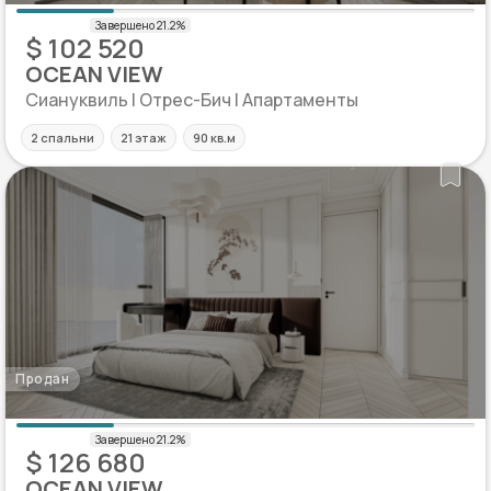
$ 102 520
OCEAN VIEW
Сиануквиль | Отрес-Бич | Апартаменты
2 спальни
21 этаж
90 кв.м
Продан
$ 126 680
OCEAN VIEW