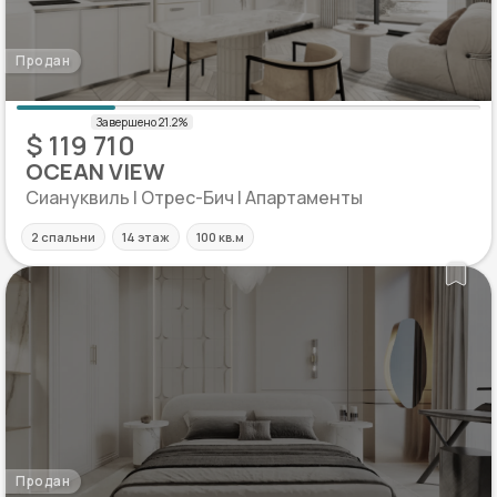
Продан
$ 119 710
OCEAN VIEW
Сиануквиль | Отрес-Бич | Апартаменты
2 спальни
14 этаж
100 кв.м
Продан