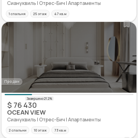
Сиануквиль | Отрес-Бич | Апартаменты
1 спальня
25 этаж
47 кв.м
Продан
$ 76 430
OCEAN VIEW
Сиануквиль | Отрес-Бич | Апартаменты
2 спальни
10 этаж
73 кв.м