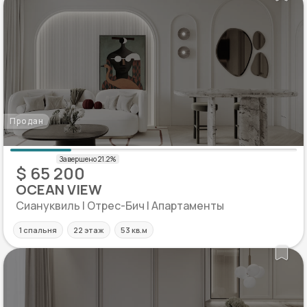
Продан
$ 65 200
OCEAN VIEW
Сиануквиль | Отрес-Бич | Апартаменты
1 спальня
22 этаж
53 кв.м