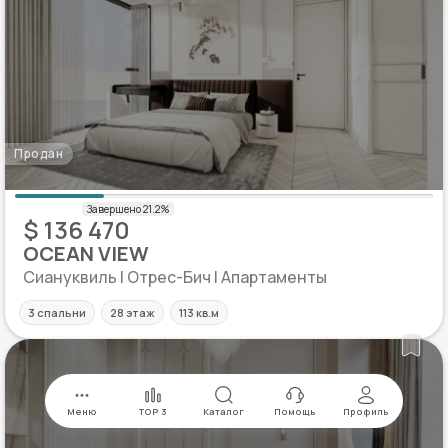
Продан
$ 136 470
OCEAN VIEW
Сиануквиль | Отрес-Бич | Апартаменты
3 спальни
28 этаж
113 кв.м
Меню
TOP 3
Каталог
Помощь
Профиль