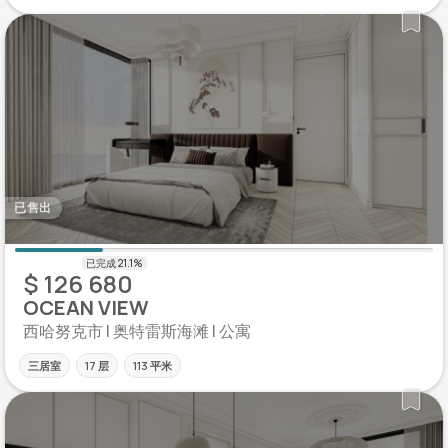
已售出
$ 126 680
OCEAN VIEW
西哈努克市 | 奥特雷斯海滩 | 公寓
三居室
17 层
113 平米