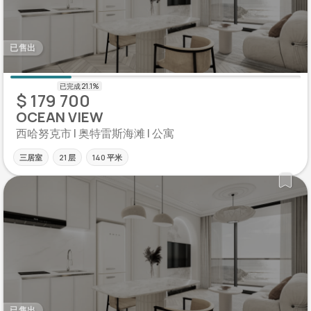
已售出
$ 179 700
OCEAN VIEW
西哈努克市 | 奥特雷斯海滩 | 公寓
三居室
21 层
140 平米
已售出