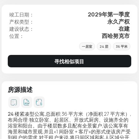
2029年第一季度
竣工日期：
永久产权
产权类型：
在建
建设状态：
西哈努克市
位置：
一居室
24 层
36 平米
寻找相似项目
房源描述
24 楼紧凑型公寓
,总面积 36 平方米（净面积 27 平方米）,
布局合理:独立卧室、起居区、开放式厨房、设施齐全的
浴室和阳台。由于楼层数多且配有全景窗户,该公寓享有
海景和城市景观
,并且«1 间卧室 + 客厅»的形式使该房产受
到租户的需求,对于租户来说,将日间区域和私人区域分开