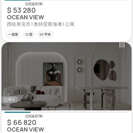
$ 53 280
OCEAN VIEW
西哈努克市 | 奥特雷斯海滩 | 公寓
一居室
12 层
50 平米
已售出
$ 66 820
OCEAN VIEW