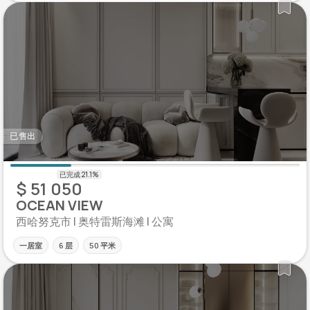
已售出
$ 51 050
OCEAN VIEW
西哈努克市 | 奥特雷斯海滩 | 公寓
一居室
6 层
50 平米