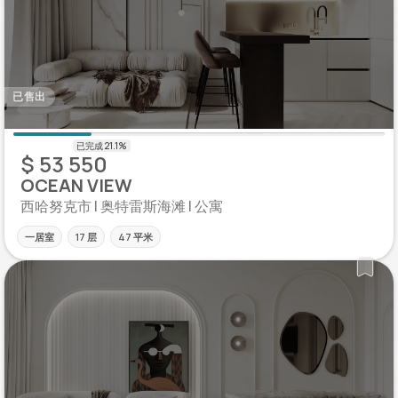
已售出
$ 53 550
OCEAN VIEW
西哈努克市 | 奥特雷斯海滩 | 公寓
一居室
17 层
47 平米