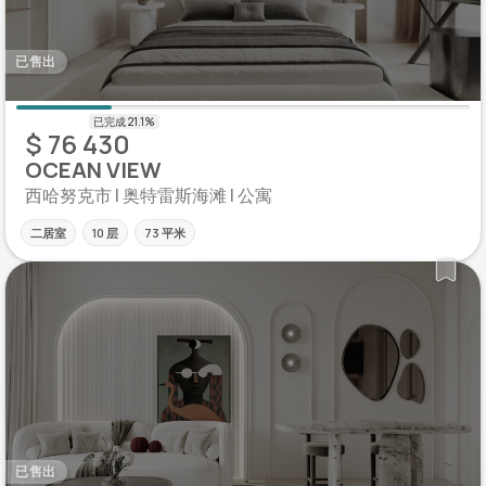
已售出
$ 76 430
OCEAN VIEW
西哈努克市 | 奥特雷斯海滩 | 公寓
二居室
10 层
73 平米
已售出