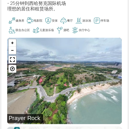
- 25分钟到西哈努克国际机场
理想的居住和租赁场所。
健身房
电影院
安保
餐厅
游泳池
停车场
联合办公区
儿童游乐场
酒吧
水疗中心
Prayer Rock