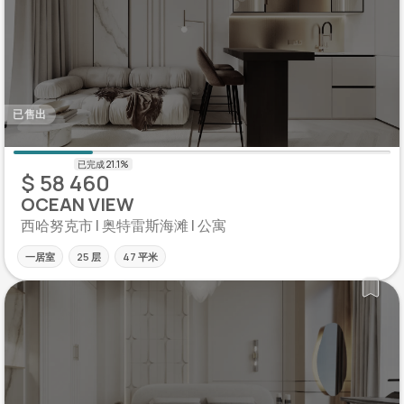
已售出
$ 58 460
OCEAN VIEW
西哈努克市 | 奥特雷斯海滩 | 公寓
一居室
25 层
47 平米