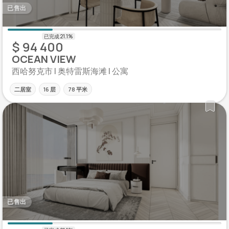
已售出
$ 94 400
OCEAN VIEW
西哈努克市 | 奥特雷斯海滩 | 公寓
二居室
16 层
78 平米
已售出