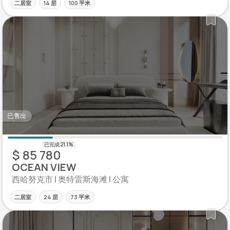
二居室
14 层
100 平米
已售出
$ 85 780
OCEAN VIEW
西哈努克市 | 奥特雷斯海滩 | 公寓
二居室
24 层
73 平米