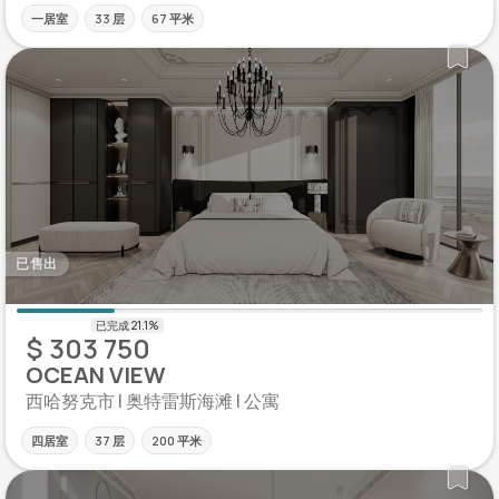
一居室
33 层
67 平米
已售出
$ 303 750
OCEAN VIEW
西哈努克市 | 奥特雷斯海滩 | 公寓
四居室
37 层
200 平米