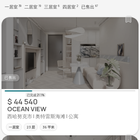
一居室
二居室
三居室
四居室
已售出
39
19
6
2
67
已售出
$ 44 540
OCEAN VIEW
西哈努克市 | 奥特雷斯海滩 | 公寓
一居室
23 层
36 平米