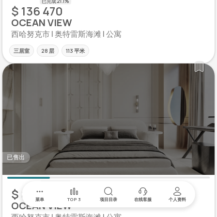
$ 136 470
OCEAN VIEW
西哈努克市 | 奥特雷斯海滩 | 公寓
三居室
28 层
113 平米
已售出
$ 87 720
菜单
TOP 3
项目目录
在线客服
个人资料
OCEAN VIEW
西哈努克市 | 奥特雷斯海滩 | 公寓