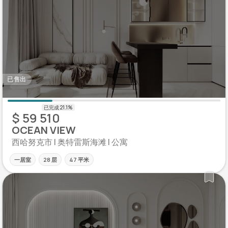
已售出
$ 59 510
OCEAN VIEW
西哈努克市 | 奥特雷斯海滩 | 公寓
一居室
28 层
47 平米