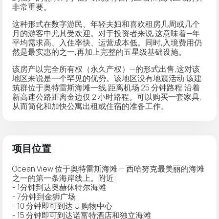
非常重要。
这种形式在数字游民、年轻夫妇和喜欢租房几周或几个
月的游客中尤其受欢迎。对于投资者来说,这意味着—年
平均需求高、入住率快、运营成本低。同时,
入境费用仍
然是最实惠的
之一,再加上完整的五星级基础设施。
该房产以
完全所有权
（永久产权）—的形式出售,这对该
地区来说是一个罕见的优势。该地区没有地震活动,该建
筑群位于奥特雷斯海滩一线,距离机场 25 分钟路程,沿着
新高速公路距离金边仅 2 小时路程。可以购买一套家具,
从而简化和加快公寓出租或住宿的准备工作。
项目位置
Ocean View 位于奥特雷斯海滩 — 西哈努克最美丽的海滩
之一的第一条海岸线上。附近:
- 1分钟到达奥赫休特尔海滩
- 7分钟到金狮广场
- 10 分钟即可到达 U 购物中心
- 15 分钟即可到达诺富特酒店和独立海滩