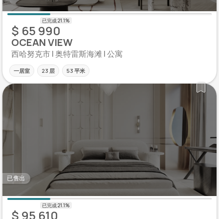
$ 65 990
OCEAN VIEW
西哈努克市 | 奥特雷斯海滩 | 公寓
一居室
23 层
53 平米
已售出
$ 95 610