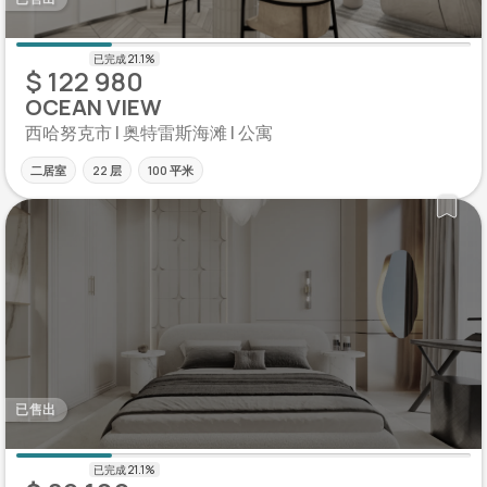
$ 122 980
OCEAN VIEW
西哈努克市 | 奥特雷斯海滩 | 公寓
二居室
22 层
100 平米
已售出