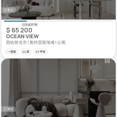
已售出
$ 65 200
OCEAN VIEW
西哈努克市 | 奥特雷斯海滩 | 公寓
一居室
22 层
53 平米
已售出