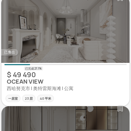
已售出
$ 49 490
OCEAN VIEW
西哈努克市 | 奥特雷斯海滩 | 公寓
一居室
23 层
40 平米