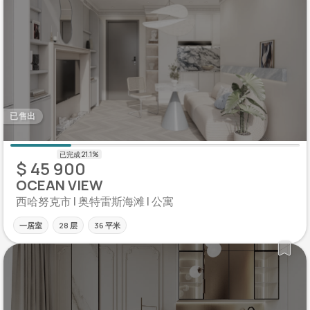
已售出
$ 45 900
OCEAN VIEW
西哈努克市 | 奥特雷斯海滩 | 公寓
一居室
28 层
36 平米