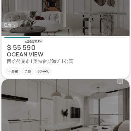
已售出
$ 55 590
OCEAN VIEW
西哈努克市 | 奥特雷斯海滩 | 公寓
一居室
7 层
53 平米