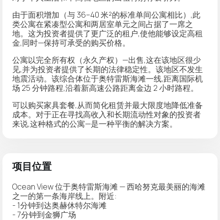
由于面积增加（与 36–40 米²的标准单间公寓相比）,此
类公寓在紧凑型公寓和两居室单元之间占据了一席之
地。这为投资者提供了更广泛的租户,使他能够设定高租
金,同时—保持可承受的购买价格。
公寓以
完全所有权
（永久产权）—出售,这在该地区很少
见,并为投资者提供了长期的法律稳定性。该地区不发生
地震活动。该综合体位于奥特雷斯海滩一线,距离国际机
场 25 分钟路程,沿着新高速公路距离金边 2 小时路程。
可以购买家具套餐,从而简化租赁并最大限度地降低准备
成本。对于正在寻找高收入和长期流动性对象的投资者
来说,这种格式的公寓—是一种平衡的解决方案。
项目位置
Ocean View 位于奥特雷斯海滩 — 西哈努克最美丽的海滩
之一的第一条海岸线上。附近:
- 1分钟到达奥赫休特尔海滩
- 7分钟到金狮广场