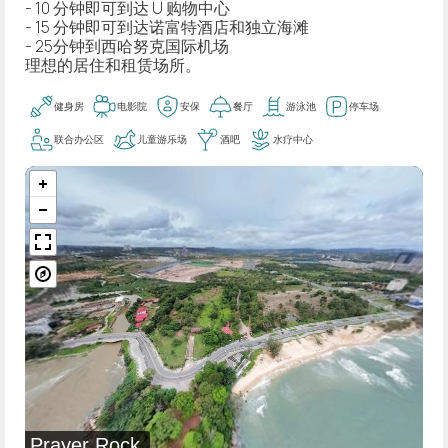
- 10 分钟即可到达 U 购物中心
- 15 分钟即可到达诺富特酒店和独立海滩
- 25分钟到西哈努克国际机场
理想的居住和租赁场所。
健身房
电影院
安保
餐厅
游泳池
停车场
联合办公区
儿童游乐场
酒吧
水疗中心
Prayer Rock