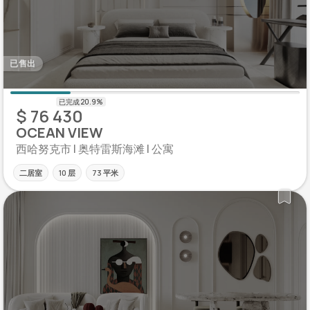
已售出
$ 76 430
OCEAN VIEW
西哈努克市 | 奥特雷斯海滩 | 公寓
二居室
10 层
73 平米