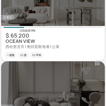
已售出
$ 65 200
OCEAN VIEW
西哈努克市 | 奥特雷斯海滩 | 公寓
一居室
22 层
53 平米