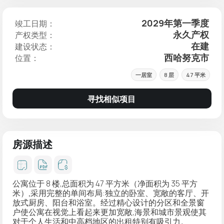
2029年第一季度
竣工日期：
永久产权
产权类型：
在建
建设状态：
西哈努克市
位置：
一居室
8 层
47 平米
寻找相似项目
房源描述
公寓位于 8 楼,总面积为 47 平方米（净面积为 35 平方
米）
,采用完整的单间布局
:独立的卧室、宽敞的客厅、开
放式厨房、阳台和浴室。经过精心设计的分区和全景窗
户使公寓在视觉上看起来更加宽敞,海景和城市景观使其
对于个人生活和中高档地区的出租特别有吸引力。