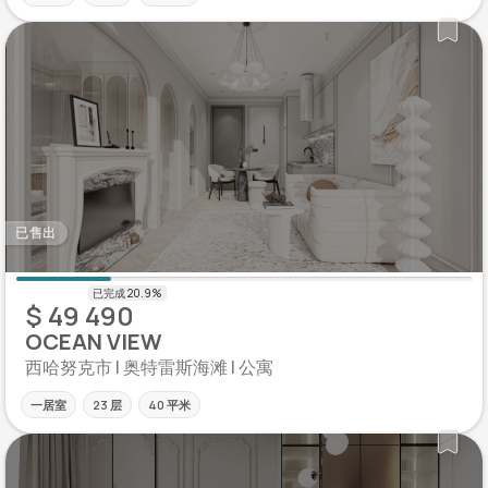
已售出
$ 49 490
OCEAN VIEW
西哈努克市 | 奥特雷斯海滩 | 公寓
一居室
23 层
40 平米