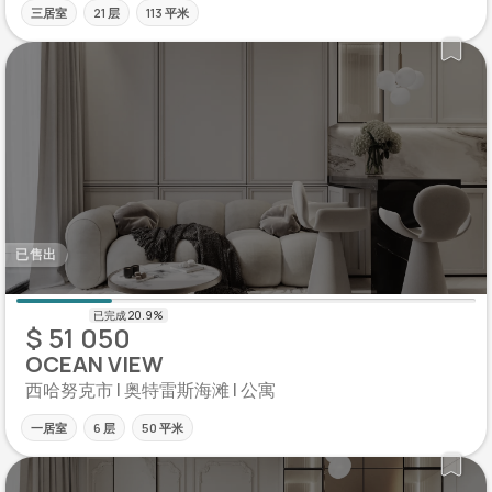
三居室
21 层
113 平米
已售出
$ 51 050
OCEAN VIEW
西哈努克市 | 奥特雷斯海滩 | 公寓
一居室
6 层
50 平米