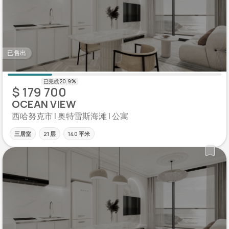
已售出
$ 179 700
OCEAN VIEW
西哈努克市 | 奥特雷斯海滩 | 公寓
三居室
21 层
140 平米