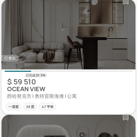
已售出
$ 59 510
OCEAN VIEW
西哈努克市 | 奥特雷斯海滩 | 公寓
一居室
28 层
47 平米