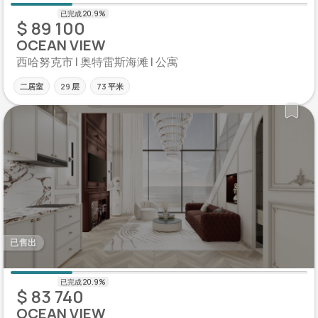
$ 89 100
OCEAN VIEW
西哈努克市 | 奥特雷斯海滩 | 公寓
二居室
29 层
73 平米
已售出
$ 83 740
OCEAN VIEW