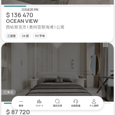
$ 136 470
OCEAN VIEW
西哈努克市 | 奥特雷斯海滩 | 公寓
三居室
28 层
113 平米
已售出
菜单
TOP 3
项目目录
在线客服
个人资料
$ 87 720