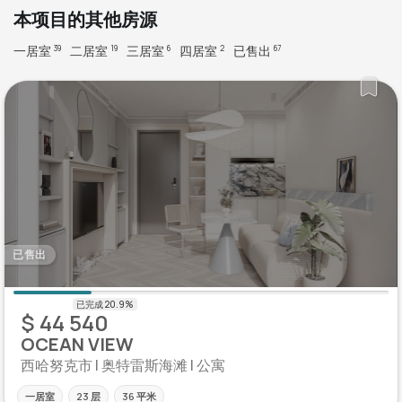
本项目的其他房源
一居室
二居室
三居室
四居室
已售出
39
19
6
2
67
已售出
$ 44 540
OCEAN VIEW
西哈努克市 | 奥特雷斯海滩 | 公寓
一居室
23 层
36 平米