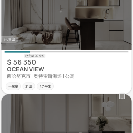
已售出
$ 56 350
OCEAN VIEW
西哈努克市 | 奥特雷斯海滩 | 公寓
一居室
21 层
47 平米