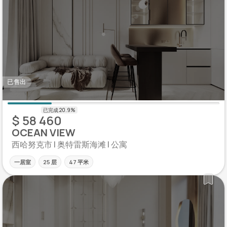
已售出
$ 58 460
OCEAN VIEW
西哈努克市 | 奥特雷斯海滩 | 公寓
一居室
25 层
47 平米