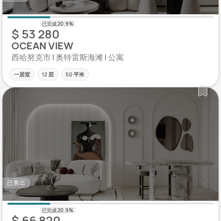
$ 53 280
OCEAN VIEW
西哈努克市 | 奥特雷斯海滩 | 公寓
一居室
12 层
50 平米
已售出
$ 66 820