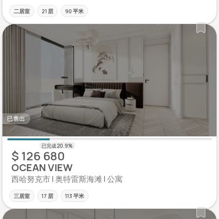
二居室
21 层
90 平米
已售出
$ 126 680
OCEAN VIEW
西哈努克市 | 奥特雷斯海滩 | 公寓
三居室
17 层
113 平米