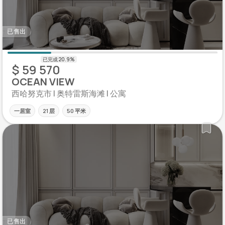
已售出
$ 59 570
OCEAN VIEW
西哈努克市 | 奥特雷斯海滩 | 公寓
一居室
21 层
50 平米
已售出