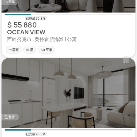
已售出
$ 55 880
OCEAN VIEW
西哈努克市 | 奥特雷斯海滩 | 公寓
一居室
16 层
50 平米
已售出