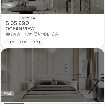
已售出
$ 65 990
OCEAN VIEW
西哈努克市 | 奥特雷斯海滩 | 公寓
一居室
23 层
53 平米
已售出