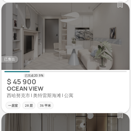
已售出
$ 45 900
OCEAN VIEW
西哈努克市 | 奥特雷斯海滩 | 公寓
一居室
28 层
36 平米