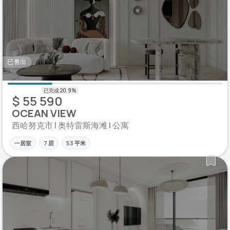
已售出
$ 55 590
OCEAN VIEW
西哈努克市 | 奥特雷斯海滩 | 公寓
一居室
7 层
53 平米