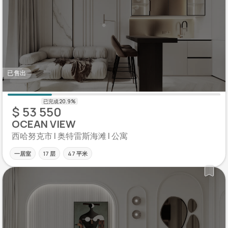
已售出
$ 53 550
OCEAN VIEW
西哈努克市 | 奥特雷斯海滩 | 公寓
一居室
17 层
47 平米