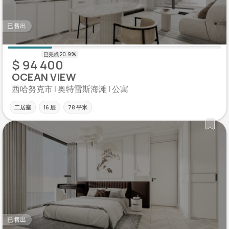
已售出
$ 94 400
OCEAN VIEW
西哈努克市 | 奥特雷斯海滩 | 公寓
二居室
16 层
78 平米
已售出