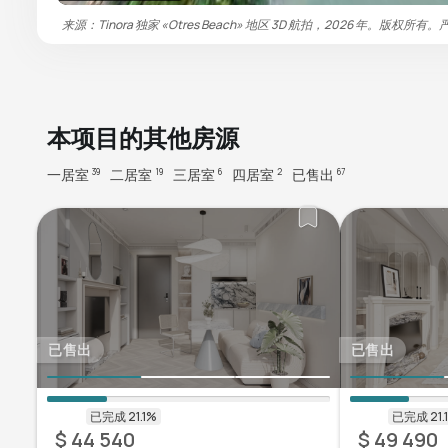
来源：Tinora 独家 «Otres Beach» 地区 3D 航拍，2026 年。版权所有
本项目的其他房源
一居室
二居室
三居室
四居室
已售出
39
19
6
2
67
已售出
已售出
$ 44 540
$ 49 490