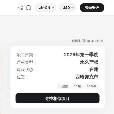
登录账户
zh-CN
USD
创建时间: 18.07.2025
2029年第一季度
竣工日期：
永久产权
产权类型：
在建
建设状态：
西哈努克市
位置：
一居室
30 层
53 平米
寻找相似项目