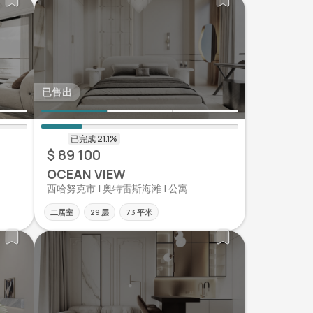
已售出
$ 89 100
OCEAN VIEW
西哈努克市 | 奥特雷斯海滩 | 公寓
二居室
29 层
73 平米