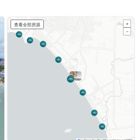
查看全部房源
+
−
Leaflet
|
© OpenStreetMap contributors © CARTO