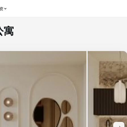
资
米公寓