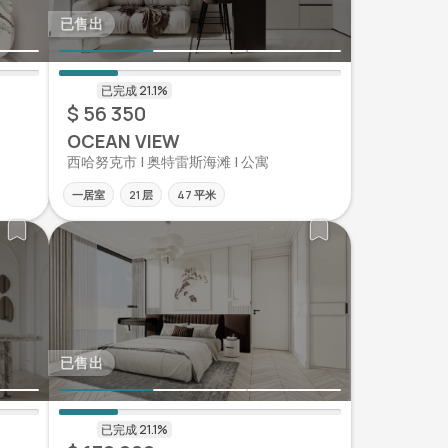
已售出
$ 56 350
OCEAN VIEW
西哈努克市 | 奥特雷斯海滩 | 公寓
一居室
21 层
47 平米
已售出