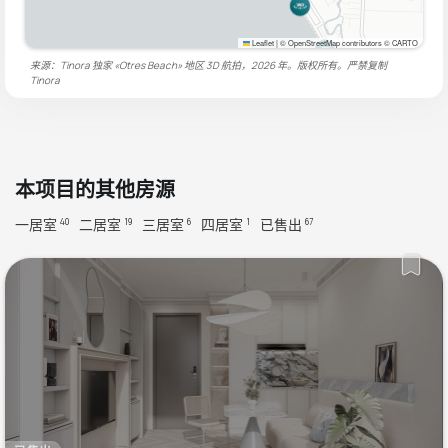
Leaflet
|
© OpenStreetMap contributors © CARTO
来源：Tinora 独家 «Otres Beach» 地区 3D 航拍，2026 年。版权所有。严禁复制
Tinora
本项目的其他房源
一居室
二居室
三居室
四居室
已售出
40
19
6
1
67