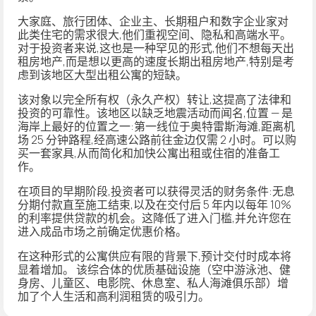
大家庭、旅行团体、企业主、长期租户和数字企业家对
此类住宅的需求很大,他们重视空间、隐私和高端水平。
对于投资者来说,这也是一种罕见的形式,他们不想每天出
租房地产,而是想以更高的速度长期出租房地产,特别是考
虑到该地区大型出租公寓的短缺。
该对象以
完全所有权
（永久产权）转让,这提高了法律和
投资的可靠性。该地区以缺乏地震活动而闻名,位置 — 是
海岸上最好的位置之一:第一线位于奥特雷斯海滩,距离机
场 25 分钟路程,经高速公路前往金边仅需 2 小时。可以购
买一套家具,从而简化和加快公寓出租或住宿的准备工
作。
在项目的早期阶段,投资者可以获得灵活的财务条件:
无息
分期付款
直至施工结束,以及在交付后 5 年内以每年 10%
的利率提供贷款的机会。这降低了进入门槛,并允许您在
进入成品市场之前确定优惠价格。
在这种形式的公寓供应有限的背景下,预计交付时成本将
显着
增加
。 该综合体的优质基础设施（空中游泳池、健
身房、儿童区、电影院、休息室、私人海滩俱乐部）增
加了个人生活和高利润租赁的吸引力。