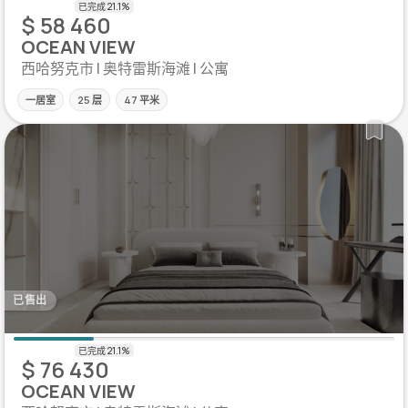
$ 58 460
OCEAN VIEW
西哈努克市 | 奥特雷斯海滩 | 公寓
一居室
25 层
47 平米
已售出
$ 76 430
OCEAN VIEW