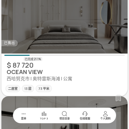
已售出
$ 87 720
OCEAN VIEW
西哈努克市 | 奥特雷斯海滩 | 公寓
二居室
13 层
73 平米
菜单
TOP 3
项目目录
在线客服
个人资料