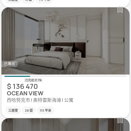
已售出
$ 136 470
OCEAN VIEW
西哈努克市 | 奥特雷斯海滩 | 公寓
三居室
28 层
113 平米