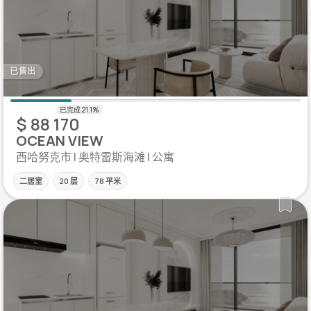
已售出
$ 88 170
OCEAN VIEW
西哈努克市 | 奥特雷斯海滩 | 公寓
二居室
20 层
78 平米