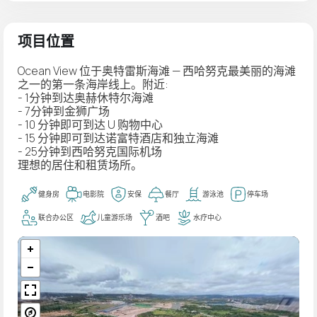
项目位置
Ocean View 位于奥特雷斯海滩 — 西哈努克最美丽的海滩
之一的第一条海岸线上。附近:
- 1分钟到达奥赫休特尔海滩
- 7分钟到金狮广场
- 10 分钟即可到达 U 购物中心
- 15 分钟即可到达诺富特酒店和独立海滩
- 25分钟到西哈努克国际机场
理想的居住和租赁场所。
健身房
电影院
安保
餐厅
游泳池
停车场
联合办公区
儿童游乐场
酒吧
水疗中心