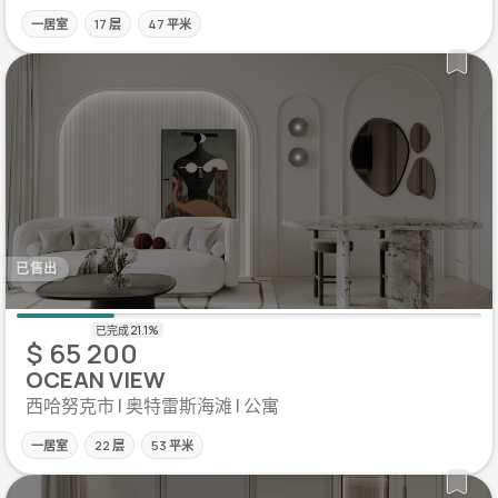
一居室
17 层
47 平米
已售出
$ 65 200
OCEAN VIEW
西哈努克市 | 奥特雷斯海滩 | 公寓
一居室
22 层
53 平米