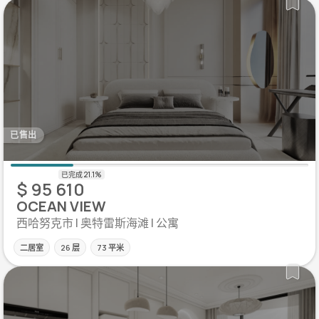
已售出
$ 95 610
OCEAN VIEW
西哈努克市 | 奥特雷斯海滩 | 公寓
二居室
26 层
73 平米