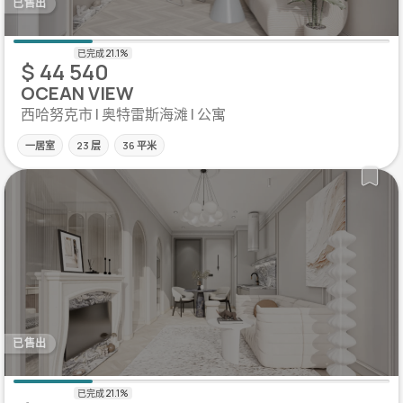
已售出
$ 44 540
OCEAN VIEW
西哈努克市 | 奥特雷斯海滩 | 公寓
一居室
23 层
36 平米
已售出