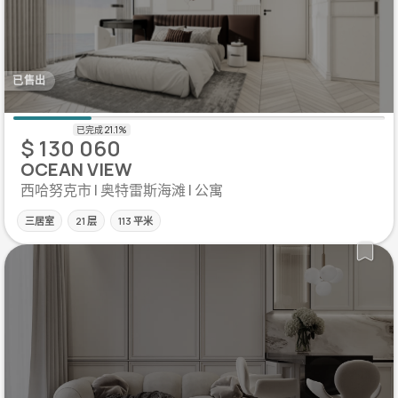
已售出
$ 130 060
OCEAN VIEW
西哈努克市 | 奥特雷斯海滩 | 公寓
三居室
21 层
113 平米