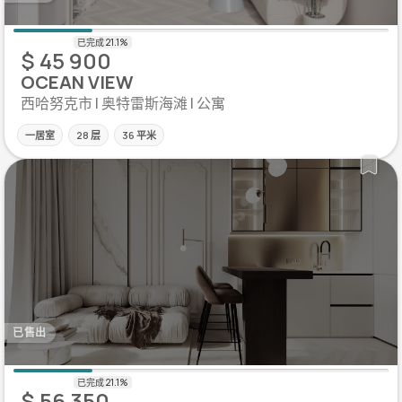
$ 45 900
OCEAN VIEW
西哈努克市 | 奥特雷斯海滩 | 公寓
一居室
28 层
36 平米
已售出
$ 56 350