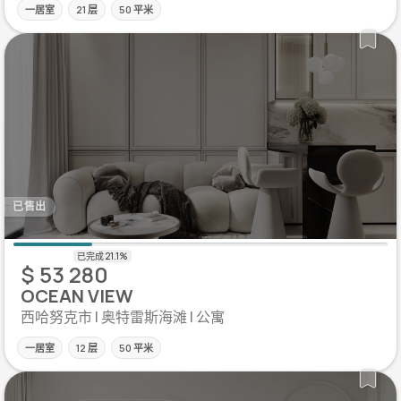
一居室
21 层
50 平米
已售出
$ 53 280
OCEAN VIEW
西哈努克市 | 奥特雷斯海滩 | 公寓
一居室
12 层
50 平米