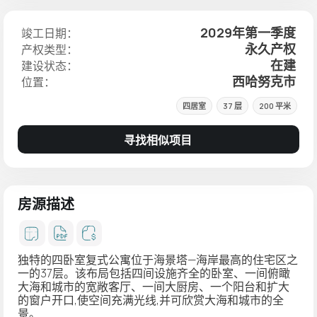
2029年第一季度
竣工日期：
永久产权
产权类型：
在建
建设状态：
西哈努克市
位置：
四居室
37 层
200 平米
寻找相似项目
房源描述
独特的四卧室复式公寓
位于海景塔—海岸最高的住宅区之
一的37层。该布局包括四间设施齐全的卧室、一间俯瞰
大海和城市的宽敞客厅、一间大厨房、一个阳台和扩大
的窗户开口,使空间充满光线,并可欣赏大海和城市的全
景。