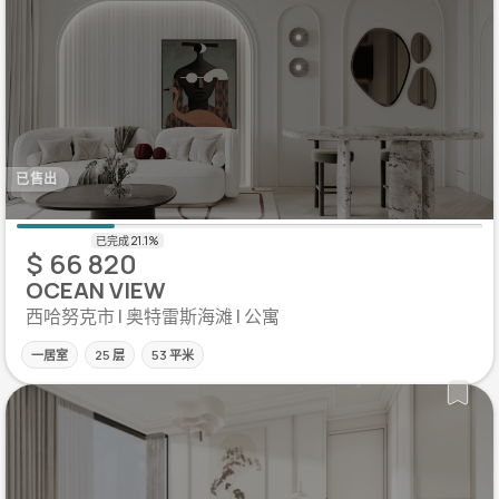
已售出
$ 66 820
OCEAN VIEW
西哈努克市 | 奥特雷斯海滩 | 公寓
一居室
25 层
53 平米