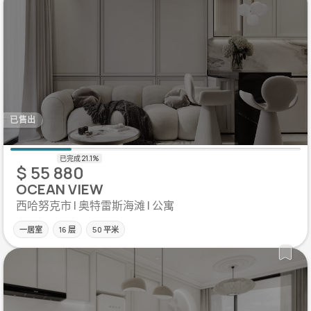
已售出
$ 55 880
OCEAN VIEW
西哈努克市 | 奥特雷斯海滩 | 公寓
一居室
16 层
50 平米