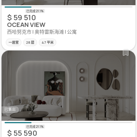
$ 59 510
OCEAN VIEW
西哈努克市 | 奥特雷斯海滩 | 公寓
一居室
28 层
47 平米
已售出
$ 55 590