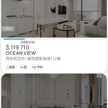
已售出
$ 119 710
OCEAN VIEW
西哈努克市 | 奥特雷斯海滩 | 公寓
二居室
14 层
100 平米