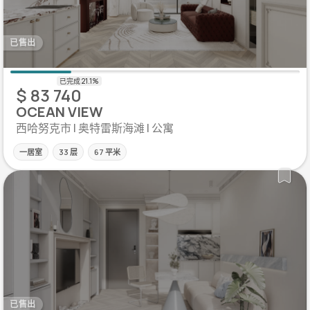
已售出
$ 83 740
OCEAN VIEW
西哈努克市 | 奥特雷斯海滩 | 公寓
一居室
33 层
67 平米
已售出