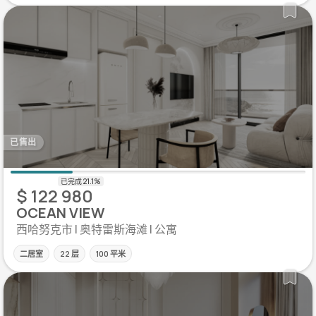
已售出
$ 122 980
OCEAN VIEW
西哈努克市 | 奥特雷斯海滩 | 公寓
二居室
22 层
100 平米