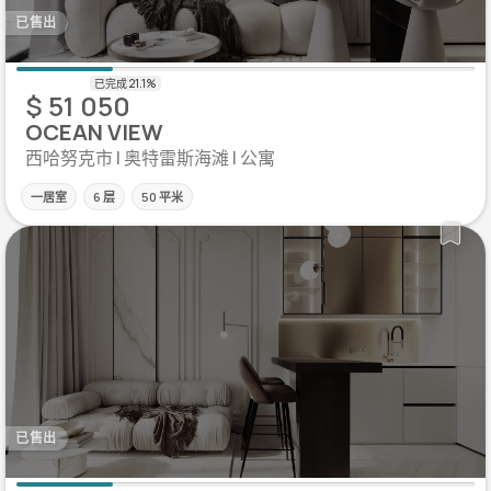
已售出
$ 51 050
OCEAN VIEW
西哈努克市 | 奥特雷斯海滩 | 公寓
一居室
6 层
50 平米
已售出