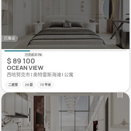
已售出
$ 89 100
OCEAN VIEW
西哈努克市 | 奥特雷斯海滩 | 公寓
二居室
29 层
73 平米