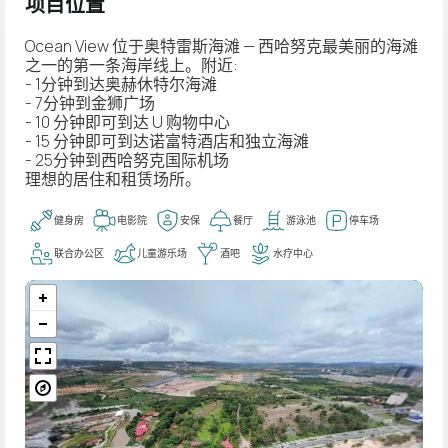
项目位置
Ocean View 位于奥特雷斯海滩 — 西哈努克最美丽的海滩
之一的第一条海岸线上。附近:
- 1分钟到达奥赫休特尔海滩
- 7分钟到金狮广场
- 10 分钟即可到达 U 购物中心
- 15 分钟即可到达诺富特酒店和独立海滩
- 25分钟到西哈努克国际机场
理想的居住和租赁场所。
健身房
电影院
安保
餐厅
游泳池
停车场
联合办公区
儿童游乐场
酒吧
水疗中心