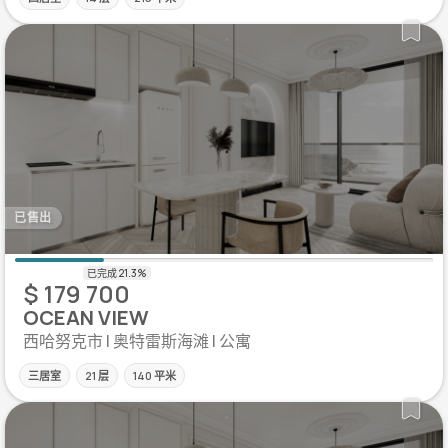
已售出
$ 179 700
OCEAN VIEW
西哈努克市 | 奥特雷斯海滩 | 公寓
三居室
21 层
140 平米