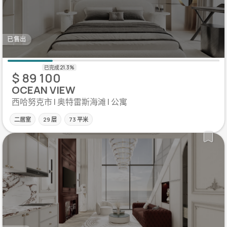
已售出
$ 89 100
OCEAN VIEW
西哈努克市 | 奥特雷斯海滩 | 公寓
二居室
29 层
73 平米