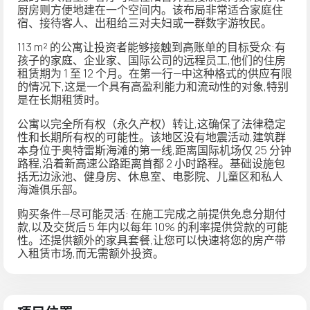
厨房则方便地建在一个空间内。该布局非常适合家庭住
宿、接待客人、出租给三对夫妇或一群数字游牧民。
113 m² 的公寓让投资者能够接触到高账单的目标受众:有
孩子的家庭、企业家、国际公司的远程员工,他们的住房
租赁期为 1 至 12 个月。在第一行—中这种格式的供应有限
的情况下,这是一个具有高盈利能力和流动性的对象,特别
是在长期租赁时。
公寓以
完全所有权
（永久产权）转让,这确保了法律稳定
性和长期所有权的可能性。该地区没有地震活动,建筑群
本身位于奥特雷斯海滩的第一线,距离国际机场仅 25 分钟
路程,沿着新高速公路距离首都 2 小时路程。基础设施包
括无边泳池、健身房、休息室、电影院、儿童区和私人
海滩俱乐部。
购买条件—尽可能灵活:
在施工完成之前提供免息分期付
款
,以及交货后 5 年内以每年 10% 的利率提供贷款的可能
性。还提供额外的家具套餐,让您可以快速将您的房产带
入租赁市场,而无需额外投资。