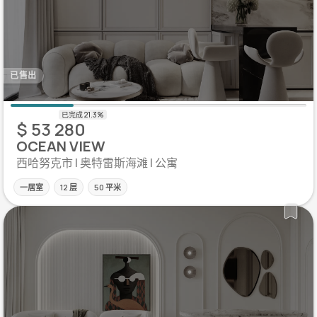
已售出
$ 53 280
OCEAN VIEW
西哈努克市 | 奥特雷斯海滩 | 公寓
一居室
12 层
50 平米