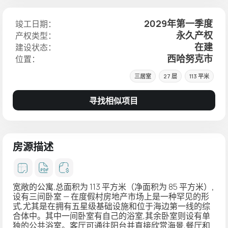
2029年第一季度
竣工日期：
永久产权
产权类型：
在建
建设状态：
西哈努克市
位置：
三居室
27 层
113 平米
寻找相似项目
房源描述
宽敞的
公寓
,总面积为 113 平方米（净面积为 85 平方米）
,
设有三间卧室
— 在度假村房地产市场上是一种罕见的形
式,尤其是在拥有五星级基础设施和位于海边第一线的综
合体中。其中一间卧室有自己的浴室,其余卧室则设有单
独的公共浴室。客厅可通往阳台并直接欣赏海景,餐厅和