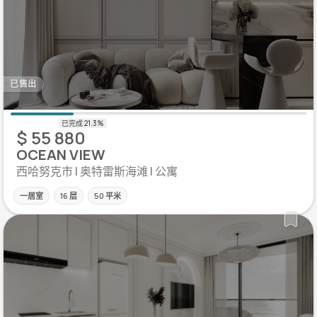
已售出
$ 55 880
OCEAN VIEW
西哈努克市 | 奥特雷斯海滩 | 公寓
一居室
16 层
50 平米