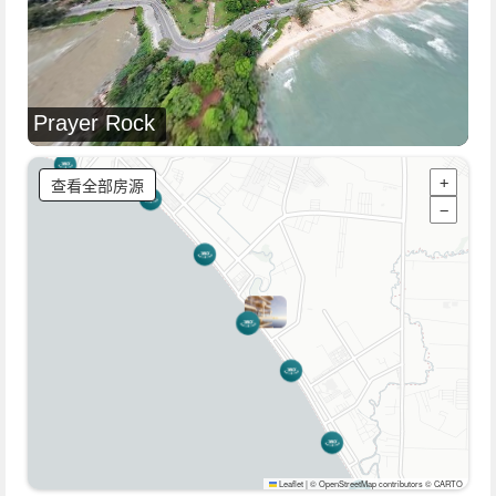
Prayer Rock
查看全部房源
+
−
Leaflet
|
© OpenStreetMap contributors © CARTO