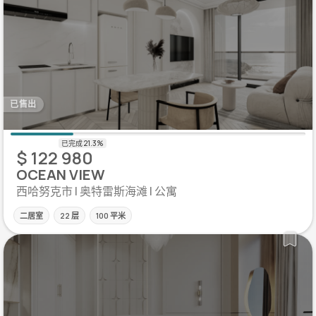
已售出
$ 122 980
OCEAN VIEW
西哈努克市 | 奥特雷斯海滩 | 公寓
二居室
22 层
100 平米