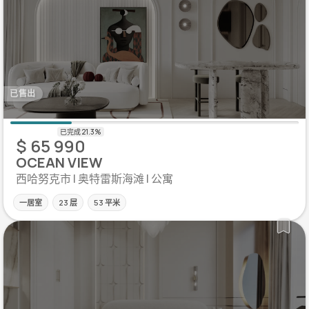
已售出
$ 65 990
OCEAN VIEW
西哈努克市 | 奥特雷斯海滩 | 公寓
一居室
23 层
53 平米