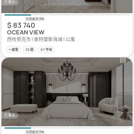
已售出
$ 83 740
OCEAN VIEW
西哈努克市 | 奥特雷斯海滩 | 公寓
一居室
33 层
67 平米
已售出