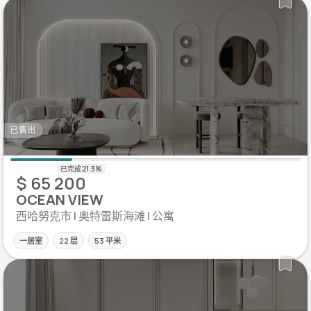
已售出
$ 65 200
OCEAN VIEW
西哈努克市 | 奥特雷斯海滩 | 公寓
一居室
22 层
53 平米