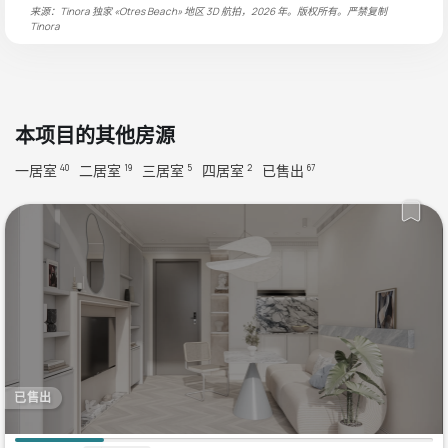
来源：Tinora 独家 «Otres Beach» 地区 3D 航拍，2026 年。版权所有。严禁复制
Tinora
本项目的其他房源
一居室
二居室
三居室
四居室
已售出
40
19
5
2
67
已售出