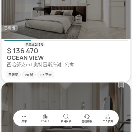
已售出
$ 136 470
OCEAN VIEW
西哈努克市 | 奥特雷斯海滩 | 公寓
三居室
28 层
113 平米
菜单
TOP 3
项目目录
在线客服
个人资料