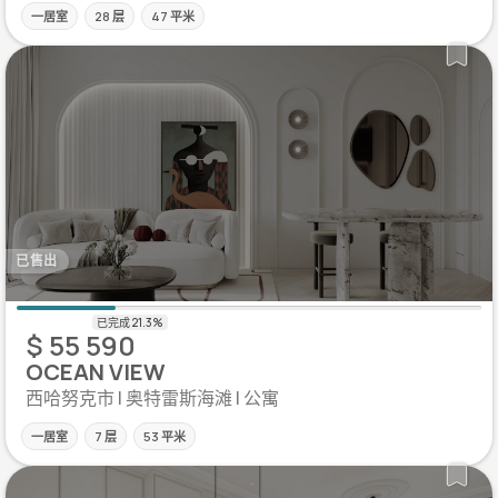
一居室
28 层
47 平米
已售出
$ 55 590
OCEAN VIEW
西哈努克市 | 奥特雷斯海滩 | 公寓
一居室
7 层
53 平米