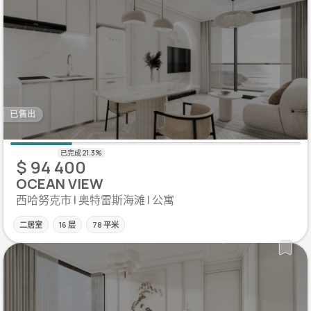
已售出
$ 94 400
OCEAN VIEW
西哈努克市 | 奥特雷斯海滩 | 公寓
二居室
16 层
78 平米