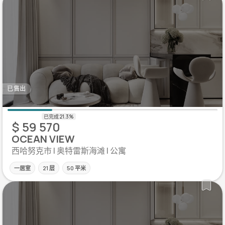
已售出
$ 59 570
OCEAN VIEW
西哈努克市 | 奥特雷斯海滩 | 公寓
一居室
21 层
50 平米