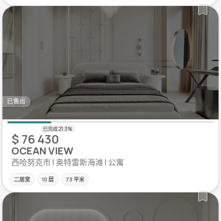
已售出
$ 76 430
OCEAN VIEW
西哈努克市 | 奥特雷斯海滩 | 公寓
二居室
10 层
73 平米