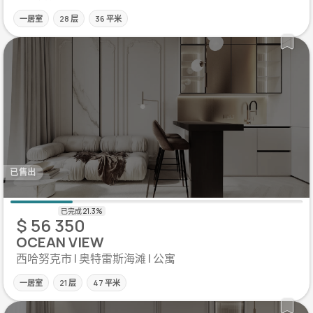
一居室
28 层
36 平米
已售出
$ 56 350
OCEAN VIEW
西哈努克市 | 奥特雷斯海滩 | 公寓
一居室
21 层
47 平米