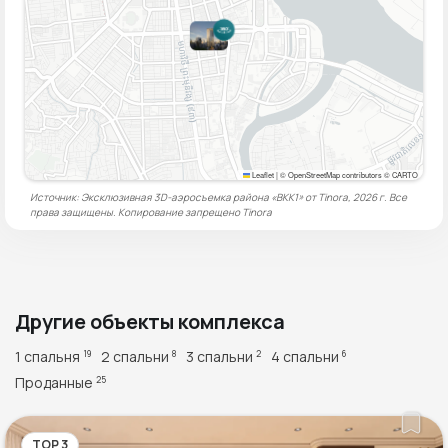
Leaflet
|
© OpenStreetMap contributors © CARTO
Источник: Эксклюзивная 3D-аэросъемка района «BKK1» от Tinora, 2026 г. Все
права защищены. Копирование запрещено
Tinora
Другие объекты комплекса
1 спальня
2 спальни
3 спальни
4 спальни
19
8
2
6
Проданные
25
TOP 3