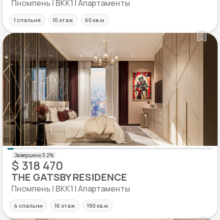
Пномпень | BKK1 | Апартаменты
1 спальня
10 этаж
60 кв.м
$ 318 470
THE GATSBY RESIDENCE
Пномпень | BKK1 | Апартаменты
4 спальни
16 этаж
190 кв.м