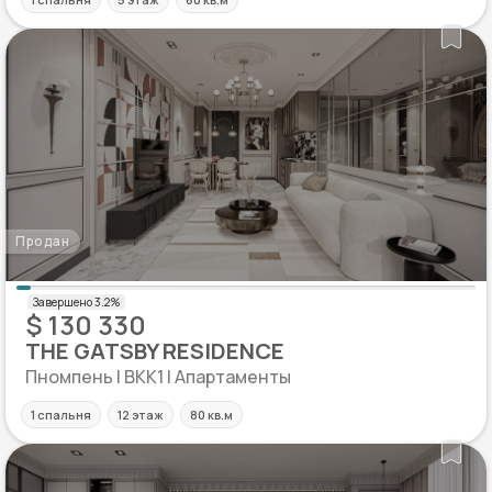
Продан
$ 130 330
THE GATSBY RESIDENCE
Пномпень | BKK1 | Апартаменты
1 спальня
12 этаж
80 кв.м