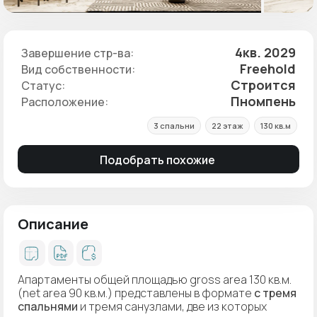
4кв. 2029
Завершение стр-ва:
Freehold
Вид собственности:
Строится
Статус:
Пномпень
Расположение:
3 спальни
22 этаж
130 кв.м
Подобрать похожие
Описание
Апартаменты общей площадью gross area 130 кв.м.
(net area 90 кв.м.) представлены в формате
с тремя
спальнями
и тремя санузлами, две из которых