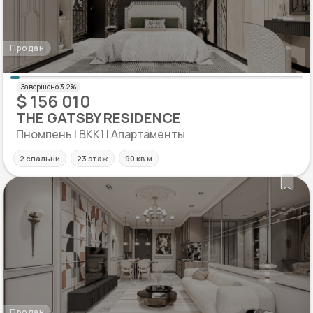
Продан
$ 156 010
THE GATSBY RESIDENCE
Пномпень | BKK1 | Апартаменты
2 спальни
23 этаж
90 кв.м
Продан