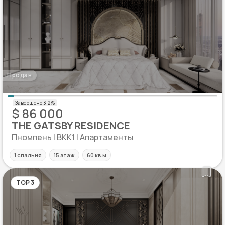
Продан
$ 86 000
THE GATSBY RESIDENCE
Пномпень | BKK1 | Апартаменты
1 спальня
15 этаж
60 кв.м
TOP 3