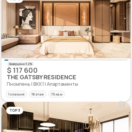
$ 117 600
THE GATSBY RESIDENCE
Пномпень | BKK1 | Апартаменты
1 спальня
18 этаж
75 кв.м
TOP 3