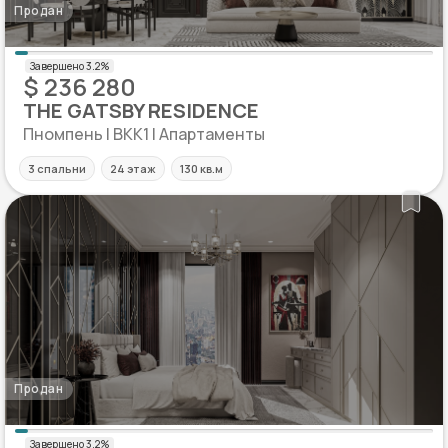
Продан
$ 236 280
THE GATSBY RESIDENCE
Пномпень | BKK1 | Апартаменты
3 спальни
24 этаж
130 кв.м
Продан