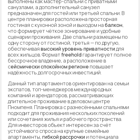
выполнены как мастер-спальни с приватными
санузлами, а дополнительный санузел
предназначен для гостей или третьей спальни. В
центре планировки расположена просторная
гостиная с кухонной зоной и выходом на
балкон
,
что формирует чёткое зонирование и удобные
сценарии проживания. Две спальни размещены по
одну сторону от гостиной, третья — по другую,
обеспечивая
высокий уровень приватности
для
всех жильцов. Формат
freehold
гарантирует полное
бессрочное владение, а расположение в
с
ейсмически спокойном регионе
повышает
надёжность долгосрочных инвестиций.
Данный тип апартаментов ориентирован на семьи
экспатов, топ-менеджеров международных
компаний и арендаторов, рассматривающих
длительное проживание в деловом центре
Пномпеня. Планировка с разнесёнными спальнями
подходит для проживания нескольких поколений
или сочетания жилья и рабочего пространства.
Для инвесторов объект интересен за счёт
устойчивого спроса на крупные семейные
апартаменты,
гибкой рассрочки
и потенциала