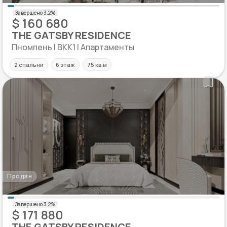
$ 160 680
THE GATSBY RESIDENCE
Пномпень | BKK1 | Апартаменты
2 спальни
6 этаж
75 кв.м
Продан
$ 171 880
THE GATSBY RESIDENCE