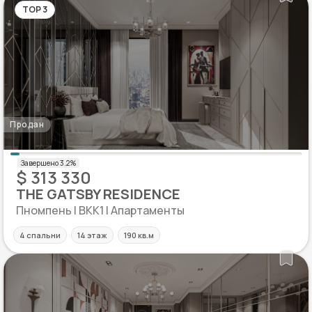
TOP 3
Продан
$ 313 330
THE GATSBY RESIDENCE
Пномпень | BKK1 | Апартаменты
4 спальни
14 этаж
190 кв.м