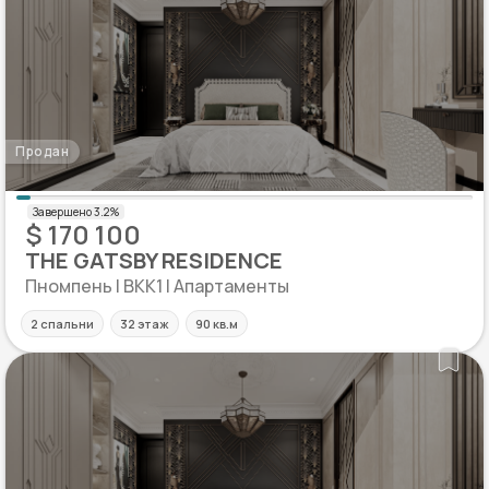
Продан
$ 170 100
THE GATSBY RESIDENCE
Пномпень | BKK1 | Апартаменты
2 спальни
32 этаж
90 кв.м