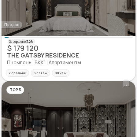
Продан
$ 179 120
THE GATSBY RESIDENCE
Пномпень | BKK1 | Апартаменты
2 спальни
37 этаж
90 кв.м
TOP 3