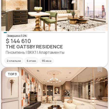
$ 144 610
THE GATSBY RESIDENCE
Пномпень | BKK1 | Апартаменты
2 спальни
6 этаж
95 кв.м
TOP 3