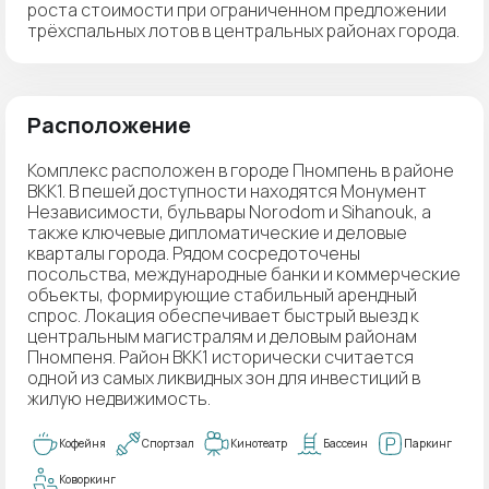
роста стоимости при ограниченном предложении
трёхспальных лотов в центральных районах города.
Расположение
Комплекс расположен в городе Пномпень в районе
BKK1. В пешей доступности находятся Монумент
Независимости, бульвары Norodom и Sihanouk, а
также ключевые дипломатические и деловые
кварталы города. Рядом сосредоточены
посольства, международные банки и коммерческие
объекты, формирующие стабильный арендный
спрос. Локация обеспечивает быстрый выезд к
центральным магистралям и деловым районам
Пномпеня. Район BKK1 исторически считается
одной из самых ликвидных зон для инвестиций в
жилую недвижимость.
Кофейня
Спортзал
Кинотеатр
Бассеин
Паркинг
Коворкинг