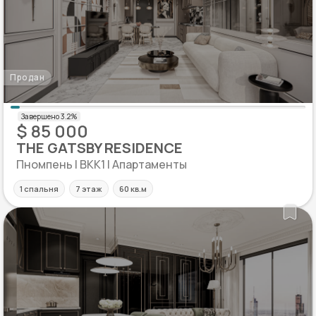
Продан
$ 85 000
THE GATSBY RESIDENCE
Пномпень | BKK1 | Апартаменты
1 спальня
7 этаж
60 кв.м