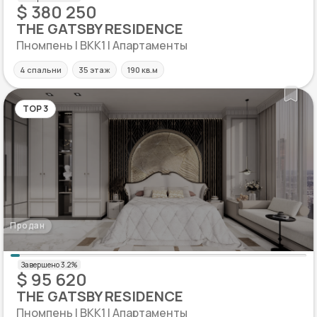
$ 380 250
THE GATSBY RESIDENCE
Пномпень | BKK1 | Апартаменты
4 спальни
35 этаж
190 кв.м
TOP 3
Продан
$ 95 620
THE GATSBY RESIDENCE
Пномпень | BKK1 | Апартаменты