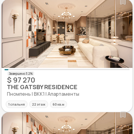
$ 97 270
THE GATSBY RESIDENCE
Пномпень | BKK1 | Апартаменты
1 спальня
22 этаж
60 кв.м