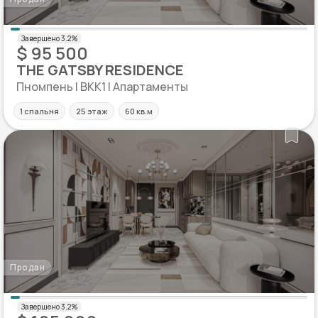
$ 95 500
THE GATSBY RESIDENCE
Пномпень | BKK1 | Апартаменты
1 спальня
25 этаж
60 кв.м
Продан