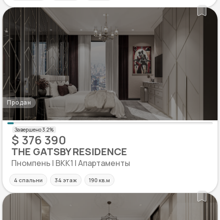
Продан
$ 376 390
THE GATSBY RESIDENCE
Пномпень | BKK1 | Апартаменты
4 спальни
34 этаж
190 кв.м