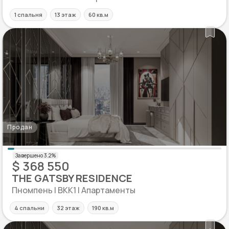
1 спальня
13 этаж
60 кв.м
Продан
$ 368 550
THE GATSBY RESIDENCE
Пномпень | BKK1 | Апартаменты
4 спальни
32 этаж
190 кв.м