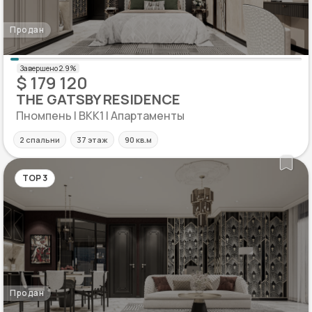
Продан
$ 179 120
THE GATSBY RESIDENCE
Пномпень | BKK1 | Апартаменты
2 спальни
37 этаж
90 кв.м
TOP 3
Продан