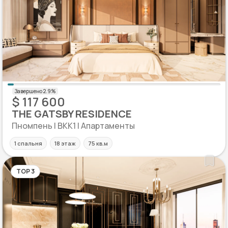
$ 117 600
THE GATSBY RESIDENCE
Пномпень | BKK1 | Апартаменты
1 спальня
18 этаж
75 кв.м
TOP 3