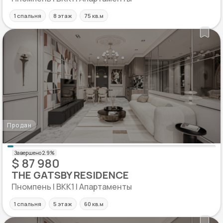
1 спальня
8 этаж
75 кв.м
Продан
$ 87 980
THE GATSBY RESIDENCE
Пномпень | BKK1 | Апартаменты
1 спальня
5 этаж
60 кв.м