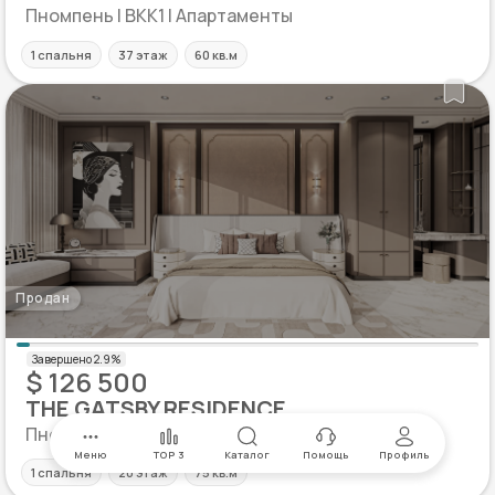
Пномпень | BKK1 | Апартаменты
1 спальня
37 этаж
60 кв.м
Продан
$ 126 500
THE GATSBY RESIDENCE
Пномпень | BKK1 | Апартаменты
Меню
TOP 3
Каталог
Помощь
Профиль
1 спальня
20 этаж
75 кв.м