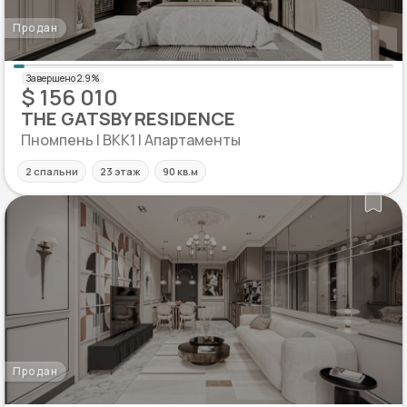
Продан
$ 156 010
THE GATSBY RESIDENCE
Пномпень | BKK1 | Апартаменты
2 спальни
23 этаж
90 кв.м
Продан