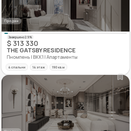
Продан
$ 313 330
THE GATSBY RESIDENCE
Пномпень | BKK1 | Апартаменты
4 спальни
14 этаж
190 кв.м