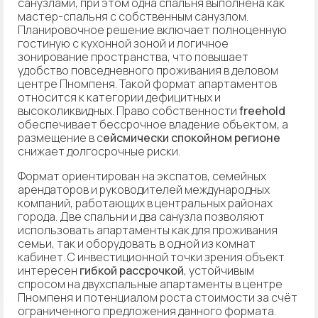
санузлами, при этом одна спальня выполнена как
мастер-спальня с собственным санузлом.
Планировочное решение включает полноценную
гостиную с кухонной зоной и логичное
зонирование пространства, что повышает
удобство повседневного проживания в деловом
центре Пномпеня. Такой формат апартаментов
относится к категории дефицитных и
высоколиквидных. Право собственности
freehold
обеспечивает бессрочное владение объектом, а
размещение в с
ейсмически спокойном регионе
снижает долгосрочные риски.
Формат ориентирован на экспатов, семейных
арендаторов и руководителей международных
компаний, работающих в центральных районах
города. Две спальни и два санузла позволяют
использовать апартаменты как для проживания
семьи, так и оборудовать в одной из комнат
кабинет. С инвестиционной точки зрения объект
интересен
гибкой рассрочкой
, устойчивым
спросом на двухспальные апартаменты в центре
Пномпеня и потенциалом роста стоимости за счёт
ограниченного предложения данного формата.