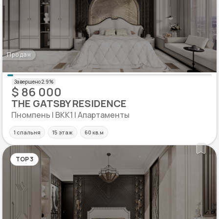
Продан
$ 86 000
THE GATSBY RESIDENCE
Пномпень | BKK1 | Апартаменты
1 спальня
15 этаж
60 кв.м
TOP 3