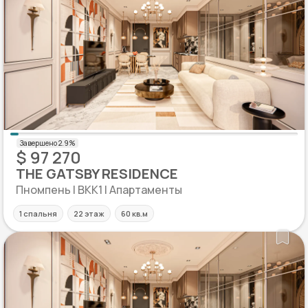
$ 97 270
THE GATSBY RESIDENCE
Пномпень | BKK1 | Апартаменты
1 спальня
22 этаж
60 кв.м