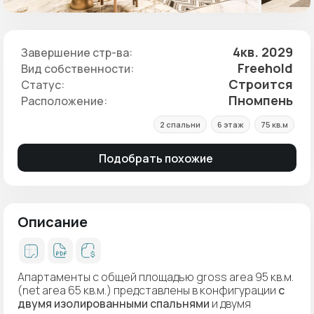
4кв. 2029
Завершение стр-ва:
Freehold
Вид собственности:
Строится
Статус:
Пномпень
Расположение:
2 спальни
6 этаж
75 кв.м
Подобрать похожие
Описание
Апартаменты с общей площадью gross area 95 кв.м.
(net area 65 кв.м.) представлены в конфигурации
с
двумя изолированными спальнями
и двумя