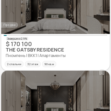
Продан
$ 170 100
THE GATSBY RESIDENCE
Пномпень | BKK1 | Апартаменты
2 спальни
32 этаж
90 кв.м