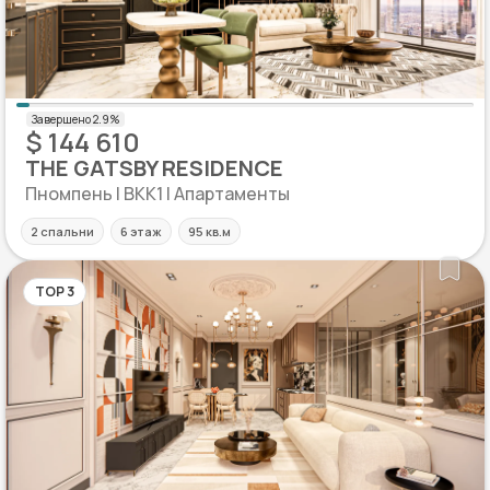
$ 144 610
THE GATSBY RESIDENCE
Пномпень | BKK1 | Апартаменты
2 спальни
6 этаж
95 кв.м
TOP 3