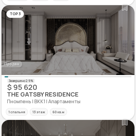
TOP 3
Продан
$ 95 620
THE GATSBY RESIDENCE
Пномпень | BKK1 | Апартаменты
1 спальня
13 этаж
60 кв.м