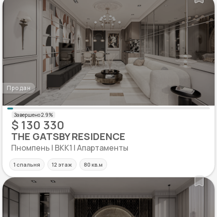
Продан
$ 130 330
THE GATSBY RESIDENCE
Пномпень | BKK1 | Апартаменты
1 спальня
12 этаж
80 кв.м