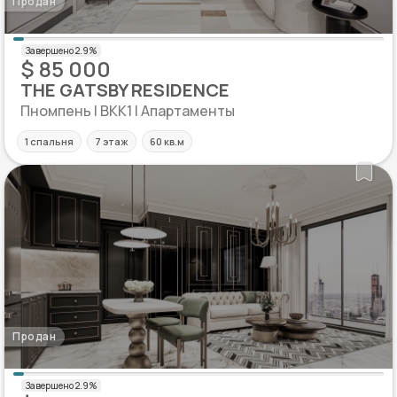
Продан
$ 85 000
THE GATSBY RESIDENCE
Пномпень | BKK1 | Апартаменты
1 спальня
7 этаж
60 кв.м
Продан