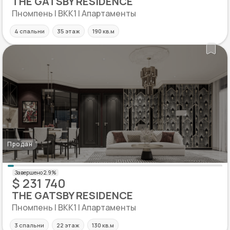
THE GATSBY RESIDENCE
Пномпень | BKK1 | Апартаменты
4 спальни
35 этаж
190 кв.м
Продан
$ 231 740
THE GATSBY RESIDENCE
Пномпень | BKK1 | Апартаменты
3 спальни
22 этаж
130 кв.м