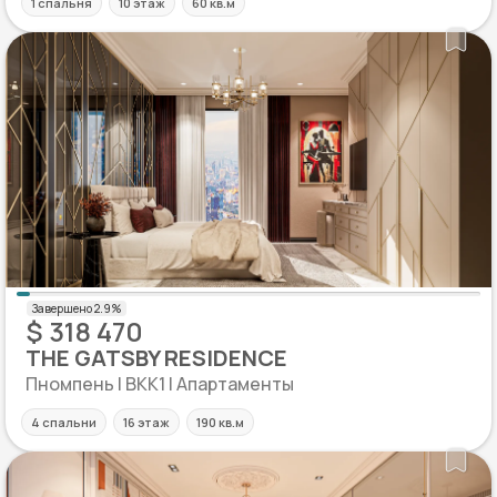
1 спальня
10 этаж
60 кв.м
$ 318 470
THE GATSBY RESIDENCE
Пномпень | BKK1 | Апартаменты
4 спальни
16 этаж
190 кв.м