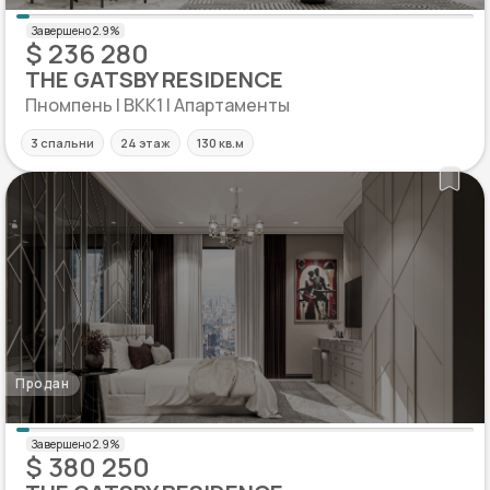
$ 236 280
THE GATSBY RESIDENCE
Пномпень | BKK1 | Апартаменты
3 спальни
24 этаж
130 кв.м
Продан
$ 380 250