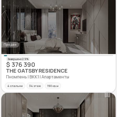
Продан
$ 376 390
THE GATSBY RESIDENCE
Пномпень | BKK1 | Апартаменты
4 спальни
34 этаж
190 кв.м