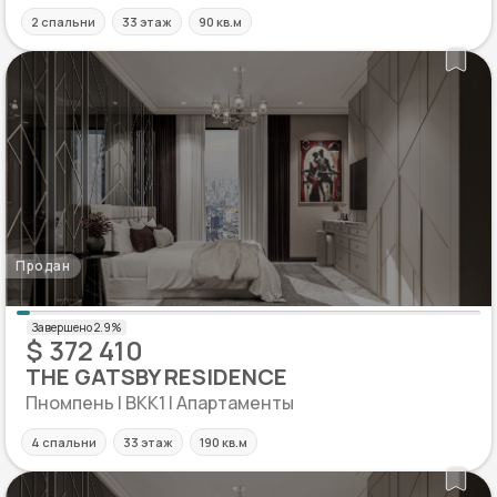
2 спальни
33 этаж
90 кв.м
Продан
$ 372 410
THE GATSBY RESIDENCE
Пномпень | BKK1 | Апартаменты
4 спальни
33 этаж
190 кв.м