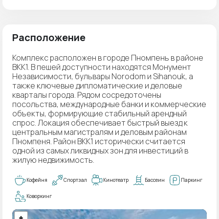
Расположение
Комплекс расположен в городе Пномпень в районе
BKK1. В пешей доступности находятся Монумент
Независимости, бульвары Norodom и Sihanouk, а
также ключевые дипломатические и деловые
кварталы города. Рядом сосредоточены
посольства, международные банки и коммерческие
объекты, формирующие стабильный арендный
спрос. Локация обеспечивает быстрый выезд к
центральным магистралям и деловым районам
Пномпеня. Район BKK1 исторически считается
одной из самых ликвидных зон для инвестиций в
жилую недвижимость.
Кофейня
Спортзал
Кинотеатр
Бассеин
Паркинг
Коворкинг