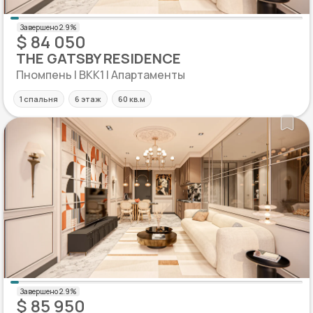
$ 84 050
THE GATSBY RESIDENCE
Пномпень | BKK1 | Апартаменты
1 спальня
6 этаж
60 кв.м
$ 85 950