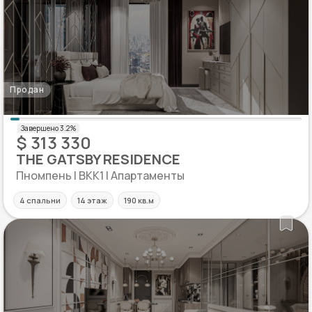
Продан
$ 313 330
THE GATSBY RESIDENCE
Пномпень | BKK1 | Апартаменты
4 спальни
14 этаж
190 кв.м