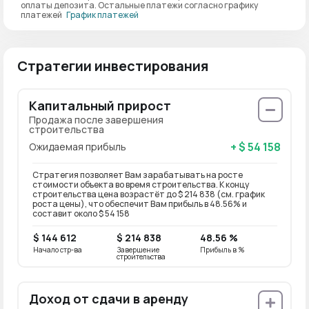
оплаты депозита. Остальные платежи согласно графику
платежей
График платежей
Стратегии инвестирования
Капитальный прирост
Продажа после завершения
строительства
+ $ 54 158
Ожидаемая прибыль
Стратегия позволяет Вам зарабатывать на росте
стоимости объекта во время строительства. К концу
строительства цена возрастёт до $ 214 838 (см. график
роста цены), что обеспечит Вам прибыль в 48.56% и
составит около $ 54 158
$ 144 612
$ 214 838
48.56 %
Начало стр-ва
Завершение
Прибыль в %
строительства
Доход от сдачи в аренду