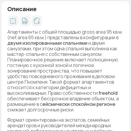
Описание
Апартаменты с общей площадью gross area 95 кв.м.
(net area 65 кв.м.) представлены в конфигурации
с
двумя изолированными спальнями
и двумя
санузлами, при этом одна спальня выполнена как
мастер-спальня с собственным санузлом.
Планировочное решение включает полноценную
гостиную с кухонной зоной и логичное
зонирование пространства, что повышает
удобство повседневного проживания в деловом
центре Пномпеня. Такой формат апартаментов
относится к категории дефицитных и
высоколиквидных. Право собственности
freehold
обеспечивает бессрочное владение объектом, а
размещение в с
ейсмически спокойном регионе
снижает долгосрочные риски.
Формат ориентирован на экспатов, семейных
арендаторов и руководителей международных
компаний, работающих в центральных районах