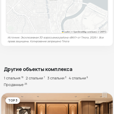
Leaflet
|
© OpenStreetMap contributors © CARTO
Источник: Эксклюзивная 3D-аэросъемка района «BKK1» от Tinora, 2026 г. Все
права защищены. Копирование запрещено
Tinora
Другие объекты комплекса
1 спальня
2 спальни
3 спальни
4 спальни
19
7
3
6
Проданные
25
TOP 3