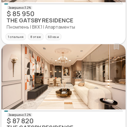
$ 85 950
THE GATSBY RESIDENCE
Пномпень | BKK1 | Апартаменты
1 спальня
8 этаж
60 кв.м
$ 87 820