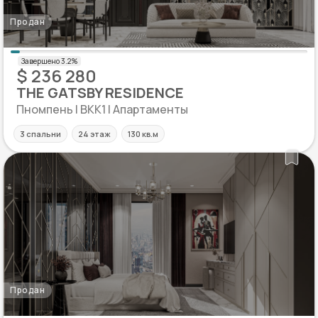
Продан
$ 236 280
THE GATSBY RESIDENCE
Пномпень | BKK1 | Апартаменты
3 спальни
24 этаж
130 кв.м
Продан