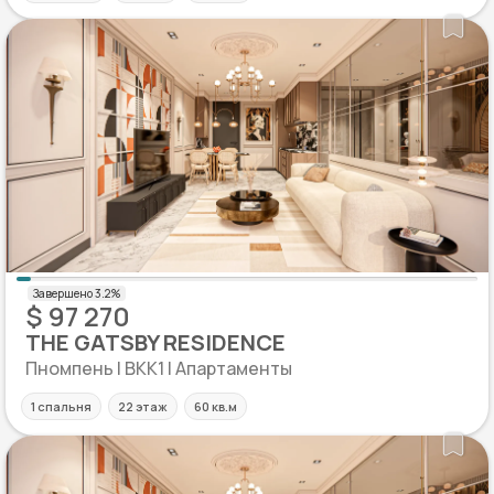
$ 97 270
THE GATSBY RESIDENCE
Пномпень | BKK1 | Апартаменты
1 спальня
22 этаж
60 кв.м