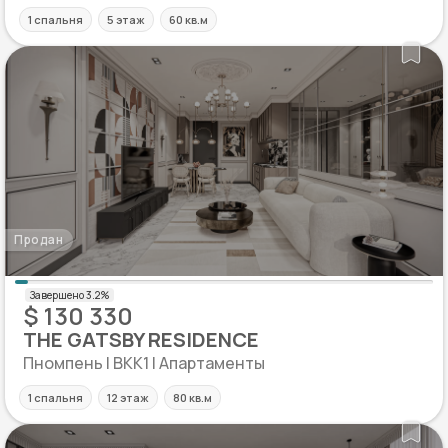
1 спальня
5 этаж
60 кв.м
Продан
$ 130 330
THE GATSBY RESIDENCE
Пномпень | BKK1 | Апартаменты
1 спальня
12 этаж
80 кв.м