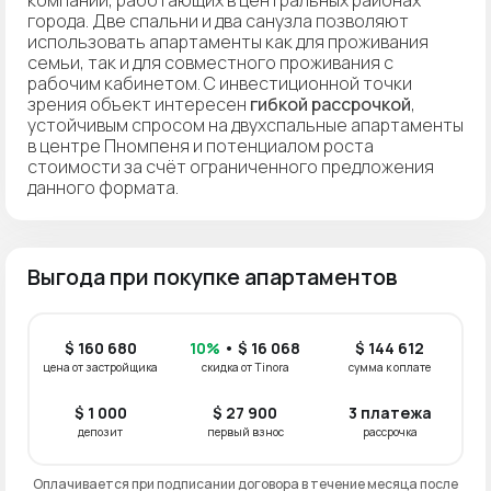
города. Две спальни и два санузла позволяют
использовать апартаменты как для проживания
семьи, так и для совместного проживания с
рабочим кабинетом. С инвестиционной точки
зрения объект интересен
гибкой рассрочкой
,
устойчивым спросом на двухспальные апартаменты
в центре Пномпеня и потенциалом роста
стоимости за счёт ограниченного предложения
данного формата.
Выгода при покупке апартаментов
$ 160 680
10%
• $ 16 068
$ 144 612
цена от застройщика
скидка от Tinora
сумма к оплате
$ 1 000
$ 27 900
3 платежа
депозит
первый взнос
рассрочка
Оплачивается при подписании договора в течение месяца после