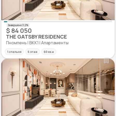
$ 84 050
THE GATSBY RESIDENCE
Пномпень | BKK1 | Апартаменты
1 спальня
6 этаж
60 кв.м