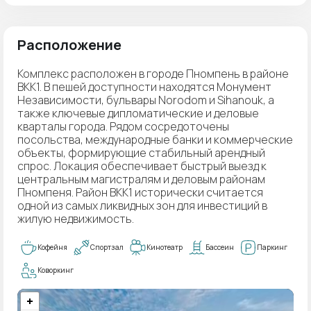
Расположение
Комплекс расположен в городе Пномпень в районе
BKK1. В пешей доступности находятся Монумент
Независимости, бульвары Norodom и Sihanouk, а
также ключевые дипломатические и деловые
кварталы города. Рядом сосредоточены
посольства, международные банки и коммерческие
объекты, формирующие стабильный арендный
спрос. Локация обеспечивает быстрый выезд к
центральным магистралям и деловым районам
Пномпеня. Район BKK1 исторически считается
одной из самых ликвидных зон для инвестиций в
жилую недвижимость.
Кофейня
Спортзал
Кинотеатр
Бассеин
Паркинг
Коворкинг