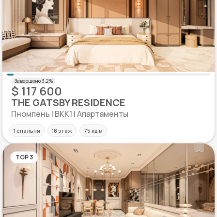
$ 117 600
THE GATSBY RESIDENCE
Пномпень | BKK1 | Апартаменты
1 спальня
18 этаж
75 кв.м
TOP 3