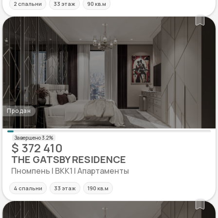
2 спальни
33 этаж
90 кв.м
Продан
$ 372 410
THE GATSBY RESIDENCE
Пномпень | BKK1 | Апартаменты
4 спальни
33 этаж
190 кв.м