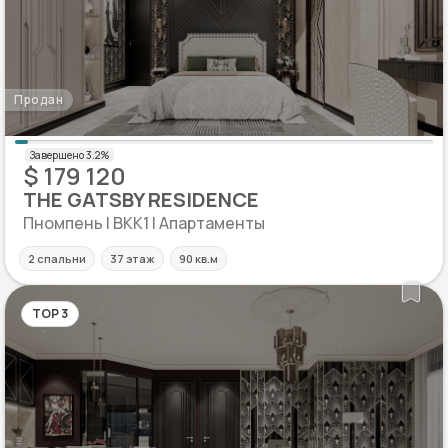
Продан
$ 179 120
THE GATSBY RESIDENCE
Пномпень | BKK1 | Апартаменты
2 спальни
37 этаж
90 кв.м
TOP 3