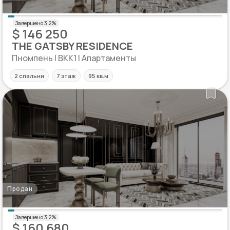
$ 146 250
THE GATSBY RESIDENCE
Пномпень | BKK1 | Апартаменты
2 спальни
7 этаж
95 кв.м
Продан
$ 160 680