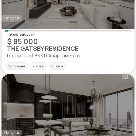
Продан
$ 85 000
THE GATSBY RESIDENCE
Пномпень | BKK1 | Апартаменты
1 спальня
7 этаж
60 кв.м
Продан