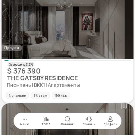
Продан
$ 376 390
THE GATSBY RESIDENCE
Пномпень | BKK1 | Апартаменты
4 спальни
34 этаж
190 кв.м
Меню
TOP 3
Каталог
Помощь
Профиль