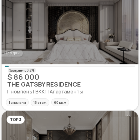
Продан
$ 86 000
THE GATSBY RESIDENCE
Пномпень | BKK1 | Апартаменты
1 спальня
15 этаж
60 кв.м
TOP 3