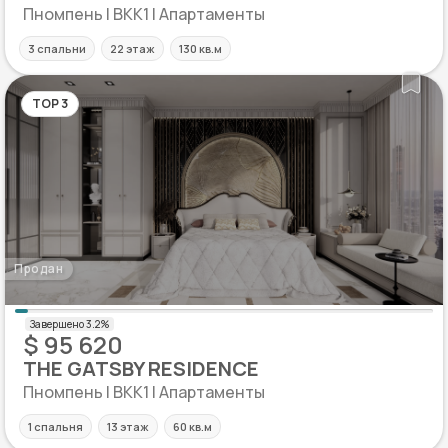
Пномпень | BKK1 | Апартаменты
3 спальни
22 этаж
130 кв.м
TOP 3
Продан
$ 95 620
THE GATSBY RESIDENCE
Пномпень | BKK1 | Апартаменты
1 спальня
13 этаж
60 кв.м