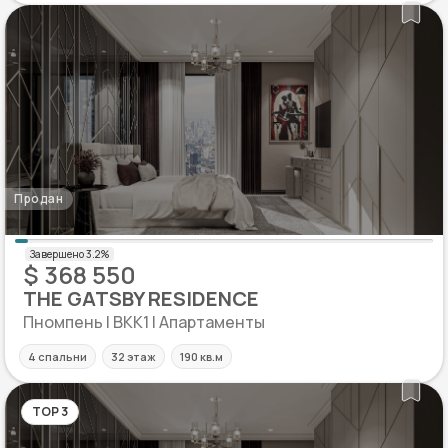
Продан
$ 368 550
THE GATSBY RESIDENCE
Пномпень | BKK1 | Апартаменты
4 спальни
32 этаж
190 кв.м
TOP 3