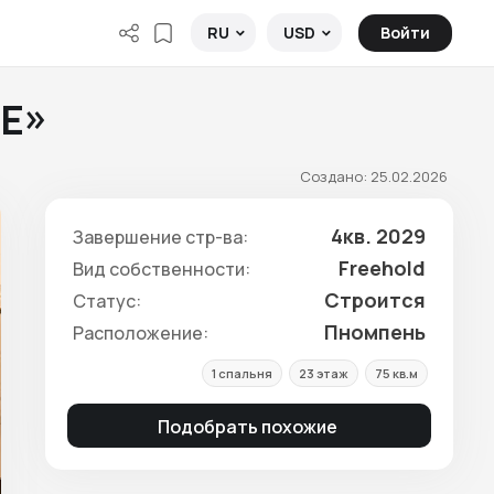
Войти
RU
USD
CE»
Создано: 25.02.2026
4кв. 2029
Завершение стр-ва:
Freehold
Вид собственности:
Строится
Статус:
Пномпень
Расположение:
1 спальня
23 этаж
75 кв.м
Подобрать похожие