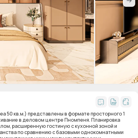
rea 50 кв.м.) представлены в формате просторного
1
живание в деловом центре Пномпеня. Планировка
лом, расширенную гостиную с кухонной зоной и
ранства по сравнению с базовыми однокомнатными