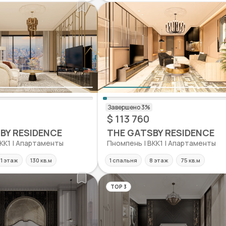
$ 113 760
BY RESIDENCE
THE GATSBY RESIDENCE
KK1 | Апартаменты
Пномпень | BKK1 | Апартаменты
11 этаж
130 кв.м
1 спальня
8 этаж
75 кв.м
TOP 3