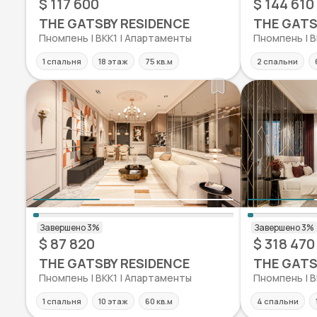
$ 117 600
$ 144 610
THE GATSBY RESIDENCE
THE GATS
Пномпень | BKK1 | Апартаменты
Пномпень | B
1 спальня
18 этаж
75 кв.м
2 спальни
$ 87 820
$ 318 470
THE GATSBY RESIDENCE
THE GATS
Пномпень | BKK1 | Апартаменты
Пномпень | B
1 спальня
10 этаж
60 кв.м
4 спальни