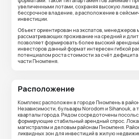
форматами. Такой тип апартаментов занимает п
увеличенными лотами, сохраняя высокую ликви
бессрочное владение, а расположение в
сейсмич
инвестиции.
Объект ориентирован на экспатов, менеджеров 
рассматривающих проживание на средний и длит
позволяет формировать более высокий арендный
инвесторов данный формат интересен
гибкой ра
потенциалом роста стоимости за счёт дефицита
части Пномпеня.
Расположение
Комплекс расположен в городе Пномпень в райо
Независимости, бульвары Norodom и Sihanouk, а
кварталы города. Рядом сосредоточены посольс
формирующие стабильный арендный спрос. Лока
магистралям и деловым районам Пномпеня. Район
ликвидных зон для инвестиций в жилую недвижи