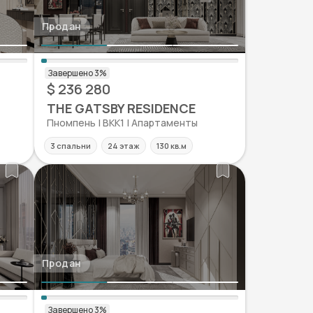
Продан
$ 236 280
THE GATSBY RESIDENCE
Пномпень | BKK1 | Апартаменты
3 спальни
24 этаж
130 кв.м
Продан