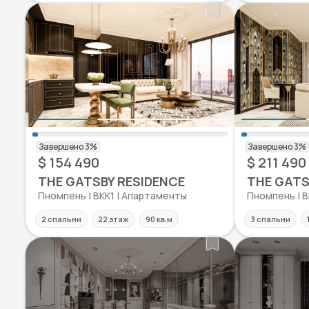
$ 154 490
$ 211 490
THE GATSBY RESIDENCE
THE GATS
Пномпень | BKK1 | Апартаменты
Пномпень | B
2 спальни
22 этаж
90 кв.м
3 спальни