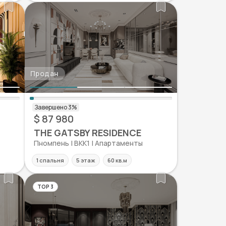
Продан
$ 87 980
THE GATSBY RESIDENCE
Пномпень | BKK1 | Апартаменты
1 спальня
5 этаж
60 кв.м
TOP 3