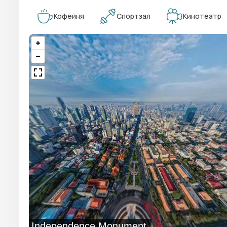
Кофейня
Спортзал
Кинотеатр
Independence Monument