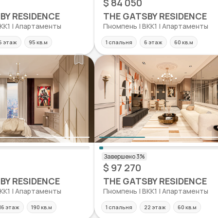
$ 84 050
BY RESIDENCE
THE GATSBY RESIDENCE
KK1 | Апартаменты
Пномпень | BKK1 | Апартаменты
6 этаж
95 кв.м
1 спальня
6 этаж
60 кв.м
$ 97 270
BY RESIDENCE
THE GATSBY RESIDENCE
KK1 | Апартаменты
Пномпень | BKK1 | Апартаменты
16 этаж
190 кв.м
1 спальня
22 этаж
60 кв.м