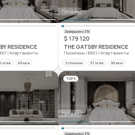
Продан
$ 179 120
BY RESIDENCE
THE GATSBY RESIDENCE
KK1 | Апартаменты
Пномпень | BKK1 | Апартаменты
5 этаж
60 кв.м
2 спальни
37 этаж
90 кв.м
TOP 3
Продан