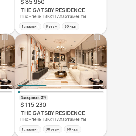
$ 85 950
THE GATSBY RESIDENCE
Пномпень | BKK1 | Апартаменты
1 спальня
8 этаж
60 кв.м
$ 115 230
THE GATSBY RESIDENCE
Пномпень | BKK1 | Апартаменты
1 спальня
38 этаж
60 кв.м