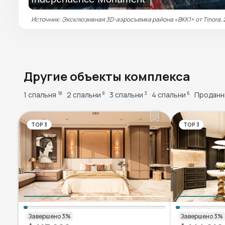
Источник: Эксклюзивная 3D-аэросъемка района «BKK1» от Tinora,
Другие объекты комплекса
1 спальня
2 спальни
3 спальни
4 спальни
Продан
18
8
3
6
TOP 3
TOP 3