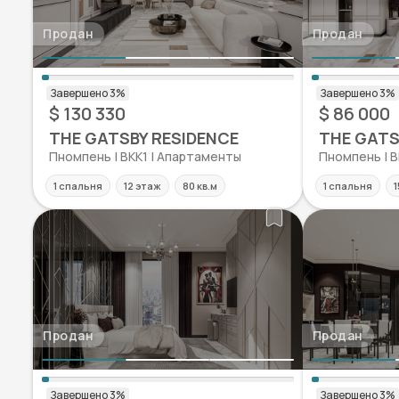
Продан
Продан
$ 130 330
$ 86 000
THE GATSBY RESIDENCE
THE GATS
Пномпень | BKK1 | Апартаменты
Пномпень | B
1 спальня
12 этаж
80 кв.м
1 спальня
1
Продан
Продан