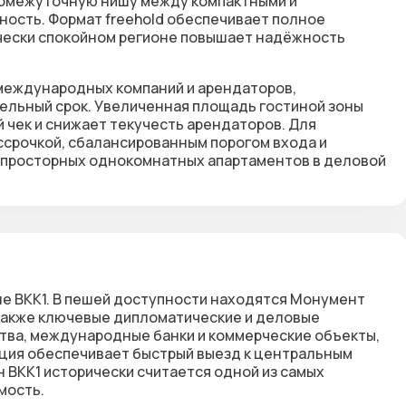
ромежуточную нишу между компактными и
дность. Формат
freehold
обеспечивает полное
ески спокойном регионе
повышает надёжность
международных компаний и арендаторов,
ельный срок. Увеличенная площадь гостиной зоны
 чек и снижает текучесть арендаторов. Для
ссрочкой
, сбалансированным порогом входа и
 просторных однокомнатных апартаментов в деловой
не BKK1. В пешей доступности находятся Монумент
 также ключевые дипломатические и деловые
тва, международные банки и коммерческие объекты,
ция обеспечивает быстрый выезд к центральным
 BKK1 исторически считается одной из самых
мость.